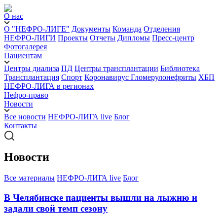
О нас
О "НЕФРО-ЛИГЕ"
Документы
Команда
Отделения
НЕФРО-ЛИГИ
Проекты
Отчеты
Дипломы
Пресс-центр
Фотогалерея
Пациентам
Центры диализа
ПД
Центры трансплантации
Библиотека
Трансплантация
Спорт
Коронавирус
Гломерулонефриты
ХБП
НЕФРО-ЛИГА в регионах
Нефро-право
Новости
Все новости
НЕФРО-ЛИГА live
Блог
Контакты
Новости
Все материалы
НЕФРО-ЛИГА live
Блог
В Челябинске пациенты вышли на лыжню и
задали свой темп сезону