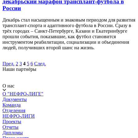
декабрьский марафон трансплант-футбола в
России
Декабрь стал насыщенным и знаковым периодом для развития
трансплант-спорта и адаптивного футбола в России. Сразу в
трёх городах – Санкт-Петербурге, Казани и Екатеринбурге
прошли события, показавшие, как футбол становится
инструментом реабилитации, социализации и объединения
людей, получивших второй шанс на жизнь.
Пред.
2
3
4
5
6
След.
Наши партнёры
О нас
О "НЕФРО-ЛИГЕ"
Документы
Команда
Отделения
НЕФРО-ЛИГИ
Проекты
Отчеты
Дипломы