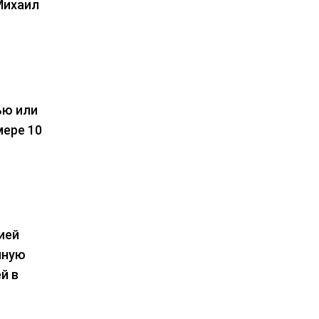
Михаил
ью или
мере 10
ией
мную
й в