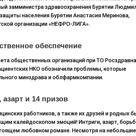
ервый замминистра здравоохранения Бурятии Людми
защиты населения Бурятии Анастасия Меринова,
тской организации «НЕФРО-ЛИГА».
ственное обеспечение
овета общественных организаций при ТО Росздравн
ациентских НКО обозначили проблемы, которые
льного минздрава и облфармкомпании.
 азарт и 14 призов
ицинских работников, а также их друзей и родных б
щим калейдоскопом эмоций! Интриги, азарт, борьб
астоящем любовном романе. Несмотря на небольшие