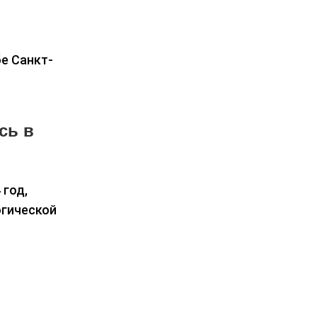
е Санкт-
сь в
 год,
огической