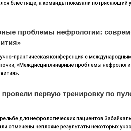
ился блестяще, а команды показали потрясающий 
рные проблемы нефрологии: совре
вития»
Научно-практическая конференция с международны
 почки, «Междисциплинарные проблемы нефрологи
вития».
 провели первую тренировку по пул
стрельбе для нефрологических пациентов Забайкал
были отмечены неплохие результаты некоторых учас