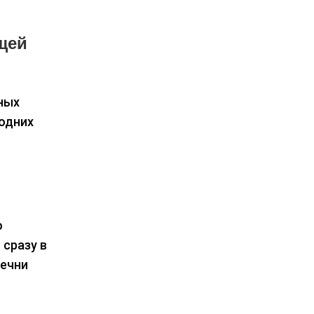
щей
ных
годних
о
 сразу в
речни