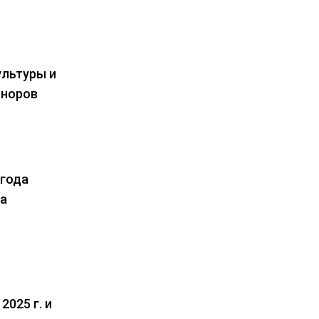
ультуры и
оноров
 года
на
025 г. и