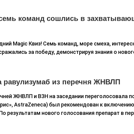
: семь команд сошлись в захватываю
ий Magic Квиз! Семь команд, море смеха, интерес
 сражались за победу, демонстрируя знания о ново
 равулизумаб из перечня ЖНВЛП
чней ЖНВЛП и ВЗН на заседании переголосовала п
ис», AstraZeneca) был рекомендован к включению
 По результатам нового голосования препарат в пе