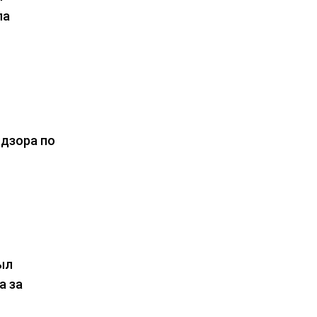
ла
адзора по
ыл
а за