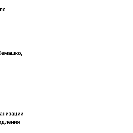
ля
Семашко,
ганизации
едления