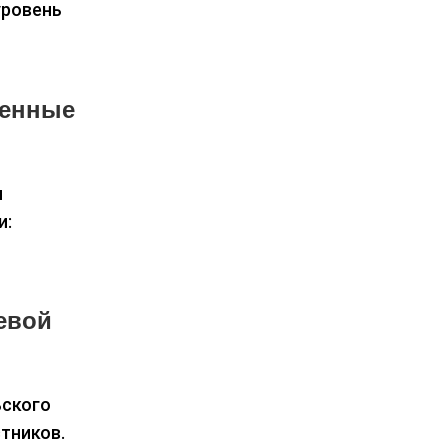
уровень
менные
м
и:
евой
ьского
тников.