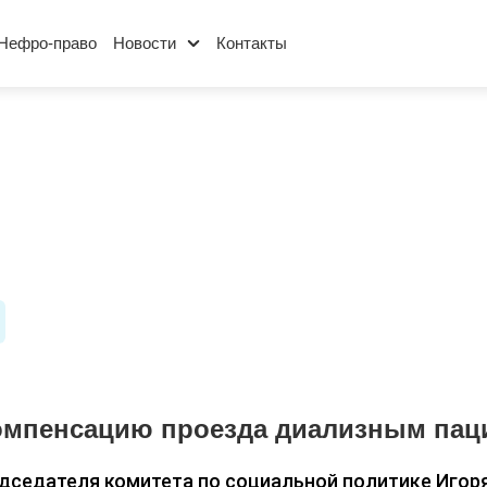
Нефро-право
Новости
Контакты
омпенсацию проезда диализным пац
дседателя комитета по социальной политике Игор