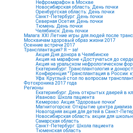
Нефромарафон в Москве
Новосибирская область: День почки
Оренбургская область: День почки
Санкт-Петербург: День почки
Северная Осетия: День почки
Тюмень: День почки
Челябинск: День почки
Малага: XXI Летние игры для людей после тран
Москвичам здоровый образ жизни 2017
Осенние встречи 2017
Трансплантация? Я – за!
Акция Дня донора в Челябинске
Акция на марафоне «Достучаться до серд
Акция на уральском нефрологическом фо
Екатеринбург: Трансплантология и донорст
Конференция "Трансплантация в России: к
Уфа: Круглый стол по вопросам трансплан
Фотохроника 2017 года
Регионы
Екатеринбург. День открытых дверей в к
Иваново: Школа пациента
Кемерово: Акция "Здоровые почки"
Магнитогорске: Открытие центра диализа
Новогодняя акция для детей в Санкт-Пете
Новосибирская область: акции для школь
Самарская область
Санкт-Петербург: Школа пациента
Тюменская область