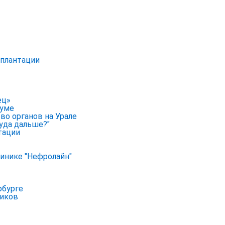
сплантации
ец»
руме
во органов на Урале
уда дальше?"
тации
линике "Нефролайн"
рбурге
ников