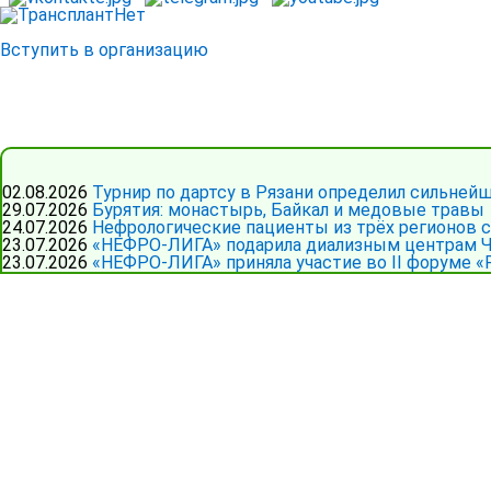
Вступить в организацию
02.08.2026
Турнир по дартсу в Рязани определил сильней
29.07.2026
Бурятия: монастырь, Байкал и медовые травы
24.07.2026
Нефрологические пациенты из трёх регионов 
23.07.2026
«НЕФРО-ЛИГА» подарила диализным центрам Ч
23.07.2026
«НЕФРО-ЛИГА» приняла участие во II форуме «