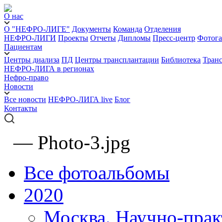
О нас
О "НЕФРО-ЛИГЕ"
Документы
Команда
Отделения
НЕФРО-ЛИГИ
Проекты
Отчеты
Дипломы
Пресс-центр
Фотога
Пациентам
Центры диализа
ПД
Центры трансплантации
Библиотека
Тран
НЕФРО-ЛИГА в регионах
Нефро-право
Новости
Все новости
НЕФРО-ЛИГА live
Блог
Контакты
—
Photo-3.jpg
Все фотоальбомы
2020
Москва. Научно-прак