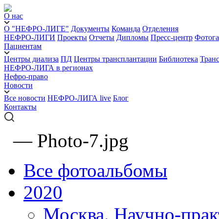
О нас
О "НЕФРО-ЛИГЕ"
Документы
Команда
Отделения
НЕФРО-ЛИГИ
Проекты
Отчеты
Дипломы
Пресс-центр
Фотога
Пациентам
Центры диализа
ПД
Центры трансплантации
Библиотека
Тран
НЕФРО-ЛИГА в регионах
Нефро-право
Новости
Все новости
НЕФРО-ЛИГА live
Блог
Контакты
—
Photo-7.jpg
Все фотоальбомы
2020
Москва. Научно-прак