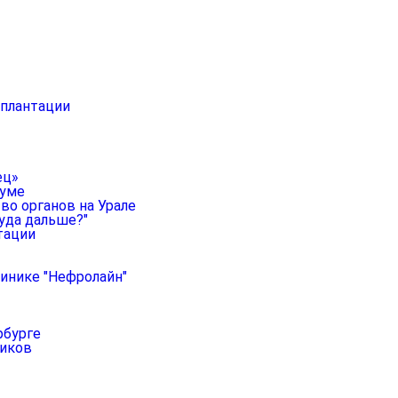
сплантации
ец»
руме
во органов на Урале
уда дальше?"
тации
линике "Нефролайн"
рбурге
ников