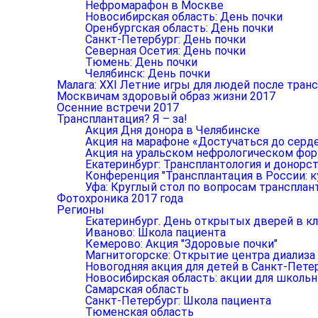
Нефромарафон в Москве
Новосибирская область: День почки
Оренбургская область: День почки
Санкт-Петербург: День почки
Северная Осетия: День почки
Тюмень: День почки
Челябинск: День почки
Малага: XXI Летние игры для людей после тран
Москвичам здоровый образ жизни 2017
Осенние встречи 2017
Трансплантация? Я – за!
Акция Дня донора в Челябинске
Акция на марафоне «Достучаться до серд
Акция на уральском нефрологическом фо
Екатеринбург: Трансплантология и донорст
Конференция "Трансплантация в России: к
Уфа: Круглый стол по вопросам трансплан
Фотохроника 2017 года
Регионы
Екатеринбург. День открытых дверей в к
Иваново: Школа пациента
Кемерово: Акция "Здоровые почки"
Магнитогорске: Открытие центра диализа
Новогодняя акция для детей в Санкт-Пете
Новосибирская область: акции для школь
Самарская область
Санкт-Петербург: Школа пациента
Тюменская область