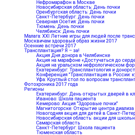
Нефромарафон в Москве
Новосибирская область: День почки
Оренбургская область: День почки
Санкт-Петербург: День почки
Северная Осетия: День почки
Тюмень: День почки
Челябинск: День почки
Малага: XXI Летние игры для людей после тран
Москвичам здоровый образ жизни 2017
Осенние встречи 2017
Трансплантация? Я – за!
Акция Дня донора в Челябинске
Акция на марафоне «Достучаться до серд
Акция на уральском нефрологическом фо
Екатеринбург: Трансплантология и донорст
Конференция "Трансплантация в России: к
Уфа: Круглый стол по вопросам трансплан
Фотохроника 2017 года
Регионы
Екатеринбург. День открытых дверей в к
Иваново: Школа пациента
Кемерово: Акция "Здоровые почки"
Магнитогорске: Открытие центра диализа
Новогодняя акция для детей в Санкт-Пете
Новосибирская область: акции для школь
Самарская область
Санкт-Петербург: Школа пациента
Тюменская область