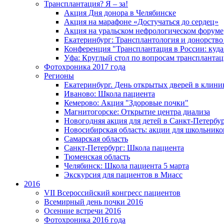
Трансплантация? Я – за!
Акция Дня донора в Челябинске
Акция на марафоне «Достучаться до сердец»
Акция на уральском нефрологическом форуме
Екатеринбург: Трансплантология и донорство
Конференция "Трансплантация в России: куда
Уфа: Круглый стол по вопросам транспланта
Фотохроника 2017 года
Регионы
Екатеринбург. День открытых дверей в клин
Иваново: Школа пациента
Кемерово: Акция "Здоровые почки"
Магнитогорске: Открытие центра диализа
Новогодняя акция для детей в Санкт-Петербу
Новосибирская область: акции для школьнико
Самарская область
Санкт-Петербург: Школа пациента
Тюменская область
Челябинск: Школа пациента 5 марта
Экскурсия для пациентов в Миасс
2016
VII Всероссийский конгресс пациентов
Всемирный день почки 2016
Осенние встречи 2016
Фотохроника 2016 года