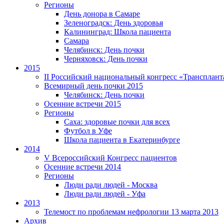
Регионы
День донора в Самаре
Зеленоградск: День здоровья
Калининград: Школа пациента
Самара
Челябинск: День почки
Черняховск: День почки
2015
II Российский национальный конгресс «Трансплант
Всемирный день почки 2015
Челябинск: День почки
Осенние встречи 2015
Регионы
Саха: здоровые почки для всех
Футбол в Уфе
Школа пациента в Екатеринбурге
2014
V Всероссийский Конгресс пациентов
Осенние встречи 2014
Регионы
Люди ради людей - Москва
Люди ради людей - Уфа
2013
Телемост по проблемам нефрологии 13 марта 2013
Архив