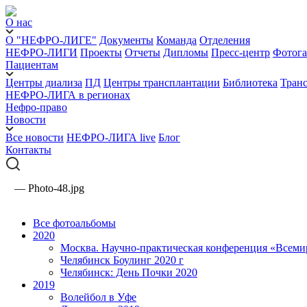
О нас
О "НЕФРО-ЛИГЕ"
Документы
Команда
Отделения
НЕФРО-ЛИГИ
Проекты
Отчеты
Дипломы
Пресс-центр
Фотога
Пациентам
Центры диализа
ПД
Центры трансплантации
Библиотека
Тран
НЕФРО-ЛИГА в регионах
Нефро-право
Новости
Все новости
НЕФРО-ЛИГА live
Блог
Контакты
—
Photo-48.jpg
Все фотоальбомы
2020
Москва. Научно-практическая конференция «Всеми
Челябинск Боулинг 2020 г
Челябинск: День Почки 2020
2019
Волейбол в Уфе