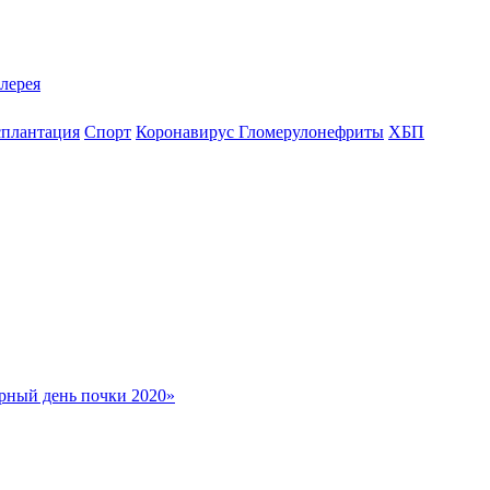
лерея
сплантация
Спорт
Коронавирус
Гломерулонефриты
ХБП
рный день почки 2020»