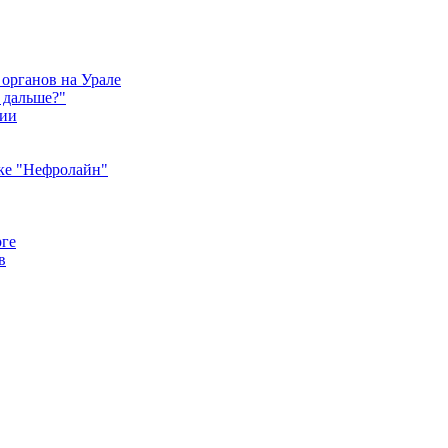
 органов на Урале
 дальше?"
ции
ике "Нефролайн"
рге
в