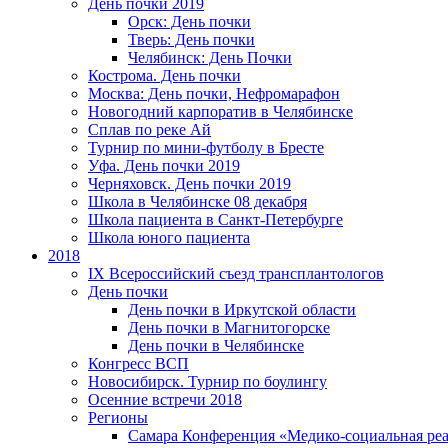
День почки 2019
Орск: День почки
Тверь: День почки
Челябинск: День Почки
Кострома. День почки
Москва: День почки, Нефромарафон
Новогодний карпоратив в Челябинске
Сплав по реке Ай
Турнир по мини-футболу в Бресте
Уфа. День почки 2019
Черняховск. День почки 2019
Школа в Челябинске 08 декабря
Школа пациента в Санкт-Петербурге
Школа юного пациента
2018
IX Всероссийский съезд трансплантологов
День почки
День почки в Иркутской области
День почки в Магнитогорске
День почки в Челябинске
Конгресс ВСП
Новосибирск. Турнир по боулингу
Осенние встречи 2018
Регионы
Самара Конференция «Медико-социальная реа