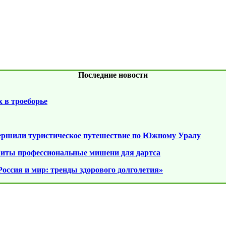
Последние новости
 в троеборье
вершили туристическое путешествие по Южному Уралу
ты профессиональные мишени для дартса
оссия и мир: тренды здорового долголетия»