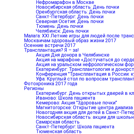
Нефромарафон в Москве
Новосибирская область: День почки
Оренбургская область: День почки
Санкт-Петербург: День почки
Северная Осетия: День почки
Тюмень: День почки
Челябинск: День почки
Малага: XXI Летние игры для людей после тран
Москвичам здоровый образ жизни 2017
Осенние встречи 2017
Трансплантация? Я – за!
Акция Дня донора в Челябинске
Акция на марафоне «Достучаться до серд
Акция на уральском нефрологическом фо
Екатеринбург: Трансплантология и донорст
Конференция "Трансплантация в России: к
Уфа: Круглый стол по вопросам трансплан
Фотохроника 2017 года
Регионы
Екатеринбург. День открытых дверей в к
Иваново: Школа пациента
Кемерово: Акция "Здоровые почки"
Магнитогорске: Открытие центра диализа
Новогодняя акция для детей в Санкт-Пете
Новосибирская область: акции для школь
Самарская область
Санкт-Петербург: Школа пациента
Тюменская область