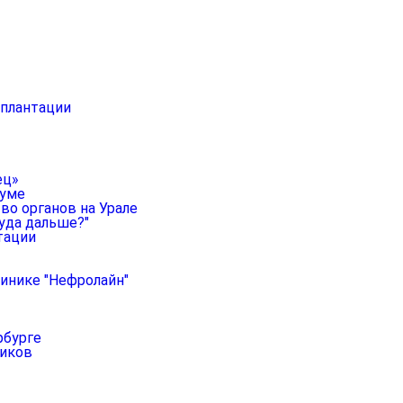
сплантации
ец»
руме
во органов на Урале
уда дальше?"
тации
линике "Нефролайн"
рбурге
ников