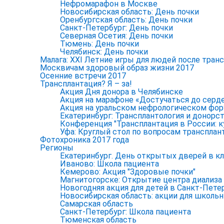
Нефромарафон в Москве
Новосибирская область: День почки
Оренбургская область: День почки
Санкт-Петербург: День почки
Северная Осетия: День почки
Тюмень: День почки
Челябинск: День почки
Малага: XXI Летние игры для людей после тран
Москвичам здоровый образ жизни 2017
Осенние встречи 2017
Трансплантация? Я – за!
Акция Дня донора в Челябинске
Акция на марафоне «Достучаться до серд
Акция на уральском нефрологическом фо
Екатеринбург: Трансплантология и донорст
Конференция "Трансплантация в России: к
Уфа: Круглый стол по вопросам трансплан
Фотохроника 2017 года
Регионы
Екатеринбург. День открытых дверей в к
Иваново: Школа пациента
Кемерово: Акция "Здоровые почки"
Магнитогорске: Открытие центра диализа
Новогодняя акция для детей в Санкт-Пете
Новосибирская область: акции для школь
Самарская область
Санкт-Петербург: Школа пациента
Тюменская область