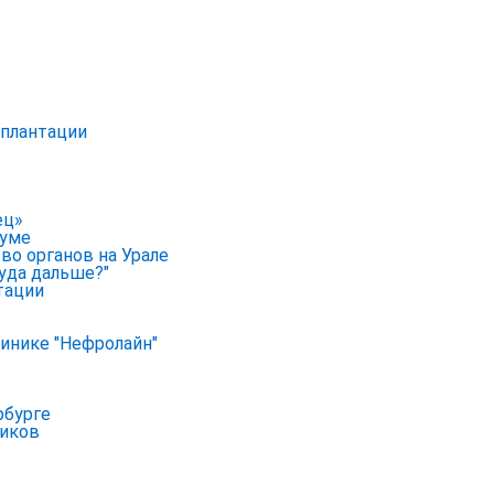
сплантации
ец»
руме
во органов на Урале
уда дальше?"
тации
линике "Нефролайн"
рбурге
ников