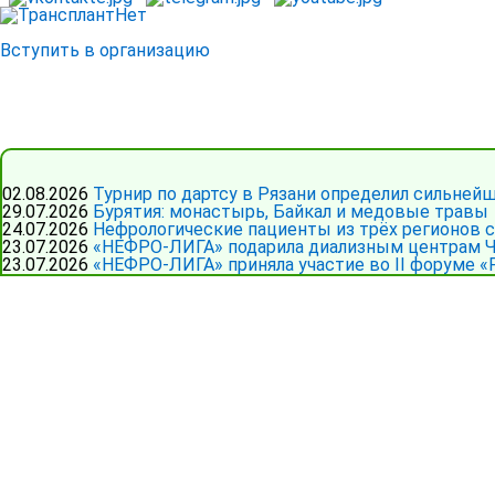
Вступить в организацию
02.08.2026
Турнир по дартсу в Рязани определил сильней
29.07.2026
Бурятия: монастырь, Байкал и медовые травы
24.07.2026
Нефрологические пациенты из трёх регионов 
23.07.2026
«НЕФРО-ЛИГА» подарила диализным центрам Ч
23.07.2026
«НЕФРО-ЛИГА» приняла участие во II форуме «