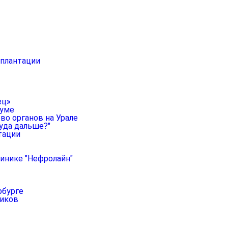
сплантации
ец»
руме
во органов на Урале
уда дальше?"
тации
линике "Нефролайн"
рбурге
ников