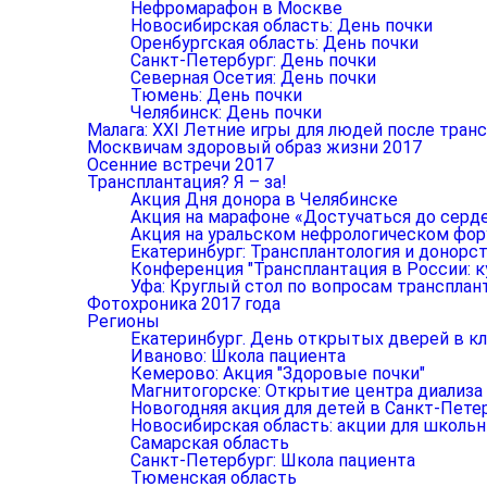
Нефромарафон в Москве
Новосибирская область: День почки
Оренбургская область: День почки
Санкт-Петербург: День почки
Северная Осетия: День почки
Тюмень: День почки
Челябинск: День почки
Малага: XXI Летние игры для людей после тран
Москвичам здоровый образ жизни 2017
Осенние встречи 2017
Трансплантация? Я – за!
Акция Дня донора в Челябинске
Акция на марафоне «Достучаться до серд
Акция на уральском нефрологическом фо
Екатеринбург: Трансплантология и донорст
Конференция "Трансплантация в России: к
Уфа: Круглый стол по вопросам трансплан
Фотохроника 2017 года
Регионы
Екатеринбург. День открытых дверей в к
Иваново: Школа пациента
Кемерово: Акция "Здоровые почки"
Магнитогорске: Открытие центра диализа
Новогодняя акция для детей в Санкт-Пете
Новосибирская область: акции для школь
Самарская область
Санкт-Петербург: Школа пациента
Тюменская область