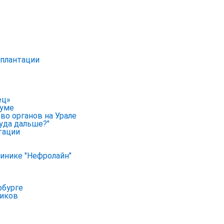
сплантации
ец»
руме
во органов на Урале
уда дальше?"
тации
линике "Нефролайн"
рбурге
ников