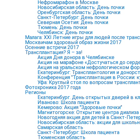
Нефромарафон в Москве
Новосибирская область: День почки
Оренбургская область: День почки
Санкт-Петербург: День почки
Северная Осетия: День почки
Тюмень: День почки
Челябинск: День почки
Малага: XXI Летние игры для людей после тран
Москвичам здоровый образ жизни 2017
Осенние встречи 2017
Трансплантация? Я – за!
Акция Дня донора в Челябинске
Акция на марафоне «Достучаться до серд
Акция на уральском нефрологическом фо
Екатеринбург: Трансплантология и донорст
Конференция "Трансплантация в России: к
Уфа: Круглый стол по вопросам трансплан
Фотохроника 2017 года
Регионы
Екатеринбург. День открытых дверей в к
Иваново: Школа пациента
Кемерово: Акция "Здоровые почки"
Магнитогорске: Открытие центра диализа
Новогодняя акция для детей в Санкт-Пете
Новосибирская область: акции для школь
Самарская область
Санкт-Петербург: Школа пациента
Тюменская область