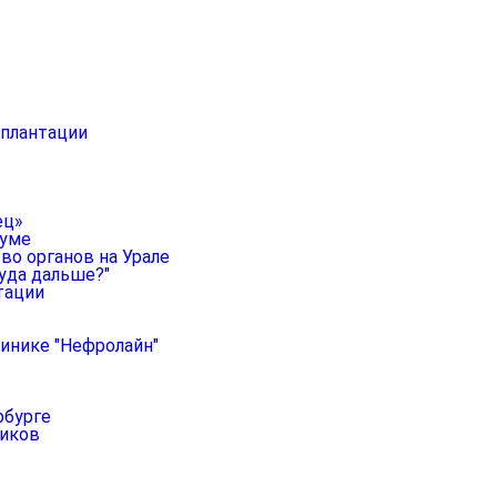
сплантации
ец»
руме
во органов на Урале
уда дальше?"
тации
линике "Нефролайн"
рбурге
ников