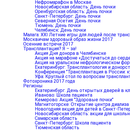
Нефромарафон в Москве
Новосибирская область: День почки
Оренбургская область: День почки
Санкт-Петербург: День почки
Северная Осетия: День почки
Тюмень: День почки
Челябинск: День почки
Малага: XXI Летние игры для людей после тран
Москвичам здоровый образ жизни 2017
Осенние встречи 2017
Трансплантация? Я – за!
Акция Дня донора в Челябинске
Акция на марафоне «Достучаться до серд
Акция на уральском нефрологическом фо
Екатеринбург: Трансплантология и донорст
Конференция "Трансплантация в России: к
Уфа: Круглый стол по вопросам трансплан
Фотохроника 2017 года
Регионы
Екатеринбург. День открытых дверей в к
Иваново: Школа пациента
Кемерово: Акция "Здоровые почки"
Магнитогорске: Открытие центра диализа
Новогодняя акция для детей в Санкт-Пете
Новосибирская область: акции для школь
Самарская область
Санкт-Петербург: Школа пациента
Тюменская область