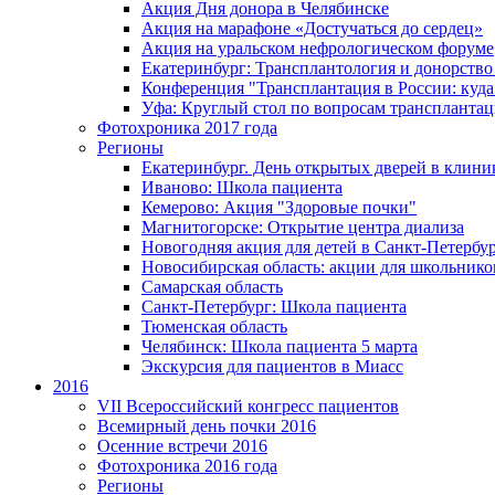
Акция Дня донора в Челябинске
Акция на марафоне «Достучаться до сердец»
Акция на уральском нефрологическом форуме
Екатеринбург: Трансплантология и донорство
Конференция "Трансплантация в России: куда
Уфа: Круглый стол по вопросам транспланта
Фотохроника 2017 года
Регионы
Екатеринбург. День открытых дверей в клин
Иваново: Школа пациента
Кемерово: Акция "Здоровые почки"
Магнитогорске: Открытие центра диализа
Новогодняя акция для детей в Санкт-Петербу
Новосибирская область: акции для школьнико
Самарская область
Санкт-Петербург: Школа пациента
Тюменская область
Челябинск: Школа пациента 5 марта
Экскурсия для пациентов в Миасс
2016
VII Всероссийский конгресс пациентов
Всемирный день почки 2016
Осенние встречи 2016
Фотохроника 2016 года
Регионы