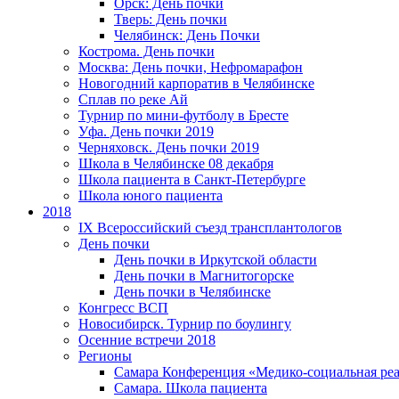
Орск: День почки
Тверь: День почки
Челябинск: День Почки
Кострома. День почки
Москва: День почки, Нефромарафон
Новогодний карпоратив в Челябинске
Сплав по реке Ай
Турнир по мини-футболу в Бресте
Уфа. День почки 2019
Черняховск. День почки 2019
Школа в Челябинске 08 декабря
Школа пациента в Санкт-Петербурге
Школа юного пациента
2018
IX Всероссийский съезд трансплантологов
День почки
День почки в Иркутской области
День почки в Магнитогорске
День почки в Челябинске
Конгресс ВСП
Новосибирск. Турнир по боулингу
Осенние встречи 2018
Регионы
Самара Конференция «Медико-социальная реа
Самара. Школа пациента