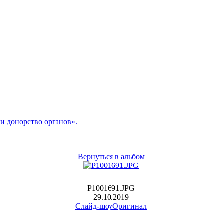
и донорство органов».
Вернуться в альбом
P1001691.JPG
29.10.2019
Слайд-шоу
Оригинал