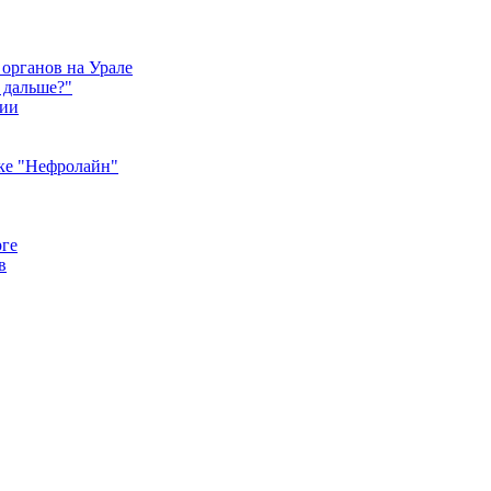
 органов на Урале
 дальше?"
ции
ике "Нефролайн"
рге
в