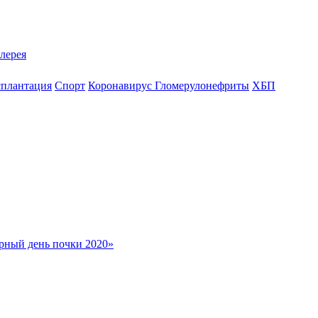
лерея
сплантация
Спорт
Коронавирус
Гломерулонефриты
ХБП
рный день почки 2020»