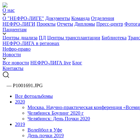
О нас
О "НЕФРО-ЛИГЕ"
Документы
Команда
Отделения
НЕФРО-ЛИГИ
Проекты
Отчеты
Дипломы
Пресс-центр
Фотога
Пациентам
Центры диализа
ПД
Центры трансплантации
Библиотека
Тран
НЕФРО-ЛИГА в регионах
Нефро-право
Новости
Все новости
НЕФРО-ЛИГА live
Блог
Контакты
—
P1001691.JPG
Все фотоальбомы
2020
Москва. Научно-практическая конференция «Всеми
Челябинск Боулинг 2020 г
Челябинск: День Почки 2020
2019
Волейбол в Уфе
День почки 2019