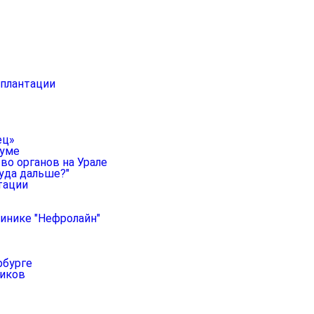
сплантации
ец»
руме
во органов на Урале
уда дальше?"
тации
линике "Нефролайн"
рбурге
ников