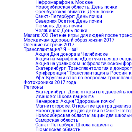
Нефромарафон в Москве
Новосибирская область: День почки
Оренбургская область: День почки
Санкт-Петербург: День почки
Северная Осетия: День почки
Тюмень: День почки
Челябинск: День почки
Малага: XXI Летние игры для людей после тран
Москвичам здоровый образ жизни 2017
Осенние встречи 2017
Трансплантация? Я – за!
Акция Дня донора в Челябинске
Акция на марафоне «Достучаться до серд
Акция на уральском нефрологическом фо
Екатеринбург: Трансплантология и донорст
Конференция "Трансплантация в России: к
Уфа: Круглый стол по вопросам трансплан
Фотохроника 2017 года
Регионы
Екатеринбург. День открытых дверей в к
Иваново: Школа пациента
Кемерово: Акция "Здоровые почки"
Магнитогорске: Открытие центра диализа
Новогодняя акция для детей в Санкт-Пете
Новосибирская область: акции для школь
Самарская область
Санкт-Петербург: Школа пациента
Тюменская область