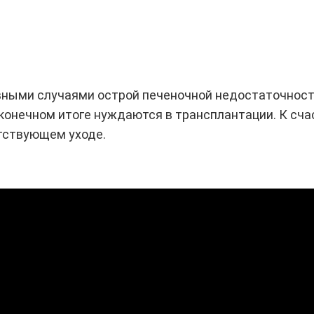
вными случаями острой печеночной недостаточнос
 конечном итоге нуждаются в трансплантации. К сча
тствующем уходе.