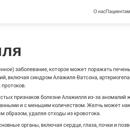
О нас
Пациентам
иля
ное) заболевание, которое может поражать печень, 
ий, включая синдром Алажиля-Ватсона, артериогеп
 протоков.
астых признаков болезни Алажилля из-за аномалий
анными и с меньшим количеством. Желчь может нак
 образом, удаляя отходы из кровотока.
новные органы, включая сердце, глаза, почки и поз