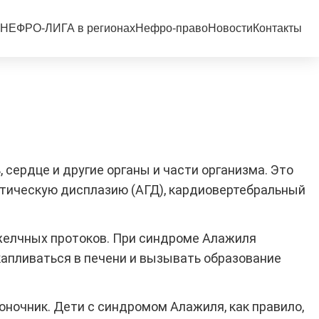
НЕФРО-ЛИГА в регионах
Нефро-право
Новости
Контакты
сердце и другие органы и части организма. Это
атическую дисплазию (АГД), кардиовертебральный
 желчных протоков. При синдроме Алажиля
апливаться в печени и вызывать образование
воночник. Дети с синдромом Алажиля, как правило,