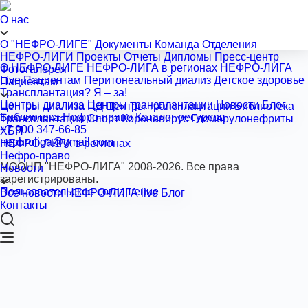
О нас
О "НЕФРО-ЛИГЕ"
Документы
Команда
Отделения
НЕФРО-ЛИГИ
Проекты
Отчеты
Дипломы
Пресс-центр
О НЕФРО-ЛИГЕ
НЕФРО-ЛИГА в регионах
НЕФРО-ЛИГА
Фотогалерея
Live
Пациентам
Перитонеальный диализ
Детское здоровье
Пациентам
Трансплантация? Я ‒ за!
Центры диализа
Центры трансплантации
Новости
Блог
Центры диализа
ПД
Центры трансплантации
Библиотека
Библиотека
Нефро-право
Каталог ресурсов
Трансплантация
Спорт
Коронавирус
Гломерулонефриты
+7 900 347-66-85
ХБП
nephroliga@gmail.com
НЕФРО-ЛИГА в регионах
Нефро-право
МООНП "НЕФРО-ЛИГА" 2008-2026. Все права
Новости
зарегистрированы.
Пользовательское соглашение
Все новости
НЕФРО-ЛИГА live
Блог
Контакты