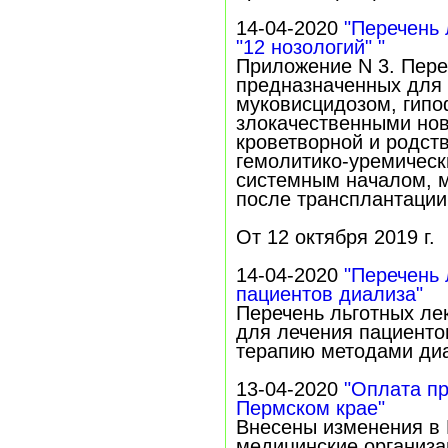
14-04-2020
"Перечень
"12 нозологий" "
Приложение N 3. Пере
предназначенных для 
муковисцидозом, гип
злокачественными но
кроветворной и родст
гемолитико-уремичес
системным началом, му
после трансплантации 
От 12 октября 2019 г.
14-04-2020
"Перечень 
пациентов диализа"
Перечень льготных ле
для лечения пациенто
терапию методами ди
13-04-2020
"Оплата пр
Пермском крае"
Внесены изменения в 
медицинские организа