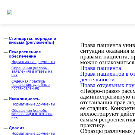
Стандарты, порядки и
письма (регламенты)
Права пациента унив
ситуации оказания 
Лекарственное
правами пациента, п
обеспечение
можно ознакомиться,
Нормативные документы
Права пациента
Обращения (жалобы,
заявления) и ответы на
Права пациентов в 
них
деятельности
Судебная практика
Права отдельных гру
(заявления, судебные
постановления)
«Нефро-право» расс
административную п
Инвалидность
отстаивания прав лю
Нормативные документы
ее стадиях. Конкрет
Обращения (жалобы,
иллюстрируют действ
заявления) и ответы на
них
самым ретроспектив
практику.
Диализ
Образцы различных 
Нормативные документы