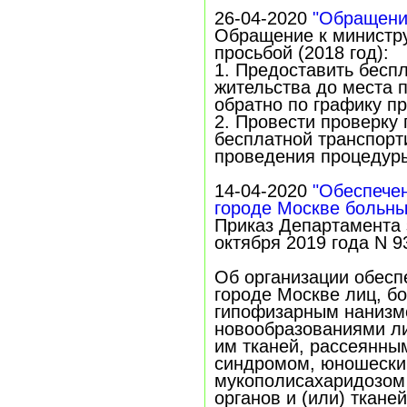
26-04-2020
"Обращени
Обращение к министру
просьбой (2018 год):
1. Предоставить бесп
жительства до места 
обратно по графику п
2. Провести проверку 
бесплатной транспорт
проведения процедур
14-04-2020
"Обеспече
городе Москве больны
Приказ Департамента 
октября 2019 года N 9
Об организации обесп
городе Москве лиц, б
гипофизарным нанизм
новообразованиями л
им тканей, рассеянны
синдромом, юношески
мукополисахаридозом I
органов и (или) тканей