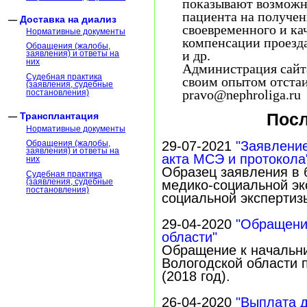
показывают возможн
пациента на получен
Доставка на диализ
своевременного и кач
Нормативные документы
компенсации проезда
Обращения (жалобы,
и др.
заявления) и ответы на
них
Администрация сайта
Судебная практика
своим опытом отстаи
(заявления, судебные
pravo@nephroliga.ru
постановления)
Посл
Трансплантация
Нормативные документы
29-07-2021
"Заявлени
Обращения (жалобы,
заявления) и ответы на
акта МСЭ и протокола
них
Образец заявления в 
Судебная практика
(заявления, судебные
медико-социальной эк
постановления)
социальной экспертиз
29-04-2020
"Обращени
области"
Обращение к начальн
Вологодской области 
(2018 год).
26-04-2020
"Выплата д