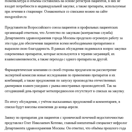
Номенклатура и объёмы составились на основе регистров пациентов, в них не
входит потребности в индивидуальной закупке, а также препараты, используемые
при лечении в стационаре. Ознакомиться со списками можно на сайте
mosgorzdrav.ru
Представители Всероссийского союза пациентов и профильных пациентских
организаций отметили, что Агентство по закупкам (контрактная служба)
Департамента здравоохранения города Москвы проделало огромную работу за
эти годы для обеспечения пациентов всеми необходимыми препаратами и
выразили свою благодарность. В рамках обсуждения поднимался вопрос закупки
современных препаратов, которые используются в терапии заграницей, их
взаимозаменяемости, а также перехода с одного препарата на другой.
Фармацевтические компании со своей стороны предлагали на рассмотрение
экспертной комиссии новые исследования по применению препаратов и их
комбинаций, а также предложения по запуску производства отечественных
дженериков взамен ушедших с рынка иностранных производителей. Так на
сегодняшний день препарат метилпреднизолон отсутствует в списках на закупку.
По итогу обсуждения, с учётом высказанных предложений и комментариев, в
списки будут внесены изменения до конца апреля.
Заявку по препаратам для пациентов с хронической почечной недостаточностью
представлял Олег Николаевич Котенко, главный внештатный специалист нефролог
Департамента здравоохранения Москвы. Он отметил, что объёмы прошлого года