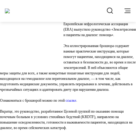
Новости
03.02.2026
Землетрясения и люди, находящиеся на
диализе
Европейская нефрологическая ассоциация
(ERA) выпустило руководство «Землетрясения
и пациенты на диализе: помощь».
Эта иллюстрированная брошюра содержит
важные практические инструкции, которые
помогут пациентам, находящимся на диализе,
оставаться в безопасности до, во время и после
землетрясений. В ней объясняются общие
меры защиты для всех, а также конкретные пошаговые инструкции для людей,
находящихся на гемодиализе или перитонеальном диализе, — в том числе, как
подготовить медицинские документы, управлять перерывами в лечении, действовать в
чрезвычайных ситуациях и адаптировать диету при нарушении диализа.
Ознакомиться с брошюрой можно по этой
ссылке
.
Вкратце, это руководство, разработанное Целевой группой по оказанию помощи
почечным больным в условиях стихийных бедствий (KRDTF), направлено на
повышение осведомленности, готовности и выживаемости пациентов, находящихся на
диализе, во время сейсмических катастроф.