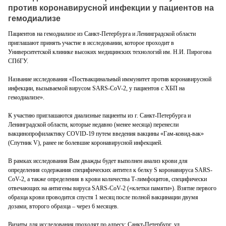
против коронавирусной инфекции у пациентов на
гемодиализе
Пациентов на гемодиализе из Санкт-Петербурга и Ленинградской области
приглашают принять участие в исследовании, которое проходит в
Университетской клинике высоких медицинских технологий им. Н.И. Пирогова
СПбГУ.
Название исследования «Поствакцинальный иммунитет против коронавирусной
инфекции, вызываемой вирусом SARS-CoV-2, у пациентов с ХБП на
гемодиализе».
К участию приглашаются диализные пациенты из г. Санкт-Петербурга и
Ленинградской области, которые недавно (менее месяца) перенесли
вакцинопрофилактику COVID-19 путем введения вакцины «Гам-ковид-вак»
(Спутник V), ранее не болевшие коронавирусной инфекцией.
В рамках исследования Вам дважды будет выполнен анализ крови для
определения содержания специфических антител к белку S коронавируса SARS-
CoV-2, а также определения в крови количества Т-лимфоцитов, специфически
отвечающих на антигены вируса SARS-CoV-2 («клетки памяти»). Взятие первого
образца крови проводится спустя 1 месяц после полной вакцинации двумя
дозами, второго образца – через 6 месяцев.
Визиты для исследования проходят по адресу: Санкт-Петербург, ул.