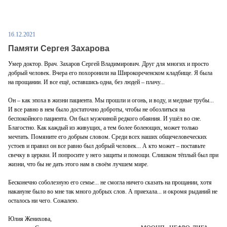
16.12.2021
Памяти Сергея Захарова
Умер доктор. Врач. Захаров Сергей Владимирович. Друг для многих и просто
добрый человек. Вчера его похоронили на Широкореченском кладбище. Я была
на прощании. И все ещё, оставшись одна, без людей ‒ плачу...
Он ‒ как эпоха в жизни пациента. Мы прошли и огонь, и воду, и медные трубы...
И все равно в нем было достаточно доброты, чтобы не обозлиться на
беспокойного пациента. Он был мужчиной редкого обаяния. И ушёл во сне.
Благостно. Как каждый из живущих, а тем более болеющих, может только
мечтать. Помяните его добрым словом. Среди всех наших общечеловеческих
устоев и правил он все равно был добрый человек... А кто может ‒ поставьте
свечку в церкви. И попросите у него защиты и помощи. Слишком тёплый был при
жизни, что бы не дать этого нам в своём лучшем мире.
Бесконечно соболезную его семье... не смогла ничего сказать на прощании, хотя
накануне было во мне так много добрых слов. А приехала... и окромя рыданий не
осталось ни чего. Сожалею.
Юлия Женихова,