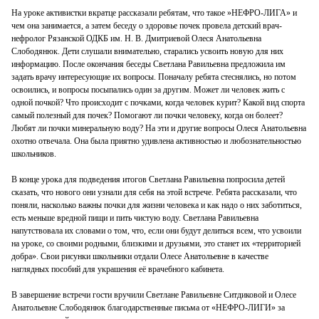
На уроке активистки вкратце рассказали ребятам, что такое »НЕФРО-ЛИГА» и
чем она занимается, а затем беседу о здоровье почек провела детский врач-
нефролог Рязанской ОДКБ им. Н. В. Дмитриевой Олеся Анатольевна
Слободянюк. Дети слушали внимательно, старались усвоить новую для них
информацию. После окончания беседы Светлана Равильевна предложила им
задать врачу интересующие их вопросы. Поначалу ребята стеснялись, но потом
освоились, и вопросы посыпались один за другим. Может ли человек жить с
одной почкой? Что происходит с почками, когда человек курит? Какой вид спорта
самый полезный для почек? Помогают ли почки человеку, когда он болеет?
Любят ли почки минеральную воду? На эти и другие вопросы Олеся Анатольевна
охотно отвечала. Она была приятно удивлена активностью и любознательностью
школьников.
В конце урока для подведения итогов Светлана Равильевна попросила детей
сказать, что нового они узнали для себя на этой встрече. Ребята рассказали, что
поняли, насколько важны почки для жизни человека и как надо о них заботиться,
есть меньше вредной пищи и пить чистую воду. Светлана Равильевна
напутствовала их словами о том, что, если они будут делиться всем, что усвоили
на уроке, со своими родными, близкими и друзьями, это станет их «территорией
добра». Свои рисунки школьники отдали Олесе Анатольевне в качестве
наглядных пособий для украшения её врачебного кабинета.
В завершение встречи гости вручили Светлане Равильевне Ситдиковой и Олесе
Анатольевне Слободянюк благодарственные письма от «НЕФРО-ЛИГИ» за