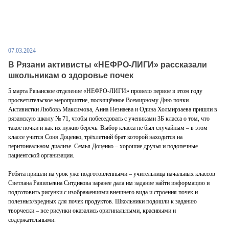
07.03.2024
В Рязани активисты «НЕФРО-ЛИГИ» рассказали
школьникам о здоровье почек
5 марта Рязанское отделение «НЕФРО-ЛИГИ» провело первое в этом году
просветительское мероприятие, посвящённое Всемирному Дню почки.
Активистки Любовь Максимова, Анна Незнаева и Одина Холмирзаева пришли в
рязанскую школу № 71, чтобы побеседовать с учениками 3Б класса о том, что
такое почки и как их нужно беречь. Выбор класса не был случайным – в этом
классе учится Соня Доценко, трёхлетний брат которой находится на
перитонеальном диализе. Семья Доценко – хорошие друзья и подопечные
пациентской организации.
Ребята пришли на урок уже подготовленными – учительница начальных классов
Светлана Равильевна Ситдикова заранее дала им задание найти информацию и
подготовить рисунки с изображениями внешнего вида и строения почек и
полезных/вредных для почек продуктов. Школьники подошли к заданию
творчески – все рисунки оказались оригинальными, красивыми и
содержательными.