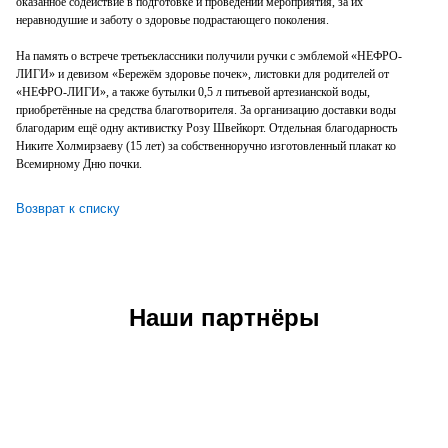
оказанное содействие в подготовке и проведении мероприятия, за их
неравнодушие и заботу о здоровье подрастающего поколения.
На память о встрече третьеклассники получили ручки с эмблемой «НЕФРО-
ЛИГИ» и девизом «Бережём здоровье почек», листовки для родителей от
«НЕФРО-ЛИГИ», а также бутылки 0,5 л питьевой артезианской воды,
приобретённые на средства благотворителя. За организацию доставки воды
благодарим ещё одну активистку Розу Швейкорт. Отдельная благодарность
Никите Холмирзаеву (15 лет) за собственноручно изготовленный плакат ко
Всемирному Дню почки.
Возврат к списку
Наши партнёры