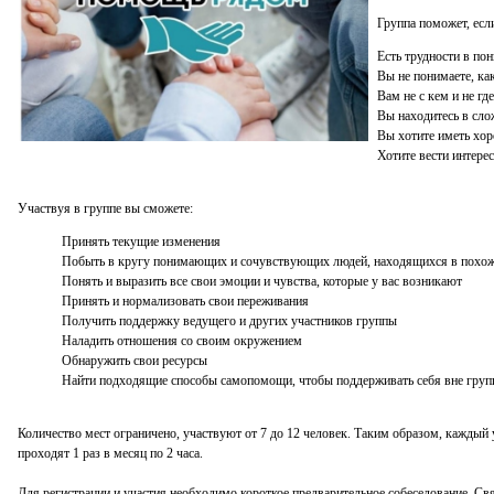
Группа поможет, если
Есть трудности в по
Вы не понимаете, ка
Вам не с кем и не г
Вы находитесь в сло
Вы хотите иметь хо
Хотите вести интере
Участвуя в группе вы сможете:
Принять текущие изменения
Побыть в кругу понимающих и сочувствующих людей, находящихся в похоже
Понять и выразить все свои эмоции и чувства, которые у вас возникают
Принять и нормализовать свои переживания
Получить поддержку ведущего и других участников группы
Наладить отношения со своим окружением
Обнаружить свои ресурсы
Найти подходящие способы самопомощи, чтобы поддерживать себя вне груп
Количество мест ограничено, участвуют от 7 до 12 человек. Таким образом, кажды
проходят 1 раз в месяц по 2 часа.
Для регистрации и участия необходимо короткое предварительное собеседование. Св