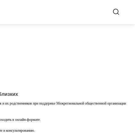
близких
ля и их родственников при поддержке Межрегиональной общественной организации
оходить в онлайн-формате.
те и консультированию.