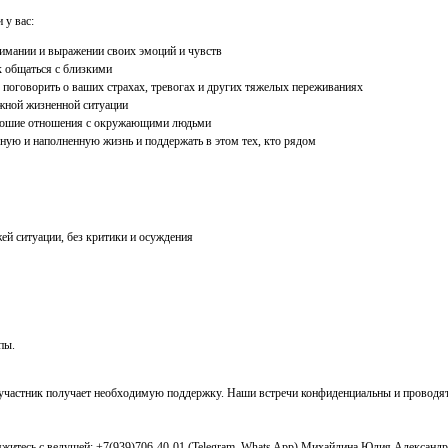
 у вас:
нимании и выражении своих эмоций и чувств
к общаться с близкими
де поговорить о ваших страхах, тревогах и других тяжелых переживаниях
жной жизненной ситуации
рошие отношения с окружающими людьми
сную и наполненную жизнь и поддержать в этом тех, кто рядом
й ситуации, без критики и осуждения
пы.
й участник получает необходимую поддержку. Наши встречи конфиденциальны и проводя
яжитесь с ведущей: +7(939)706-40-01 (Telegram, Whats App) Михайлина Юлия Александр