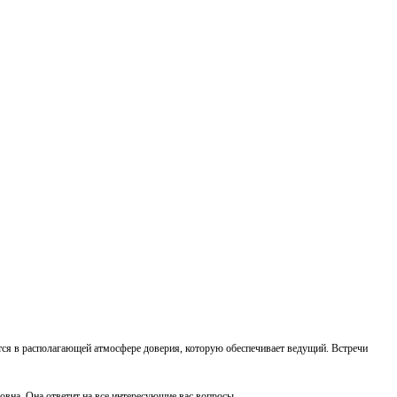
тся в располагающей атмосфере доверия, которую обеспечивает ведущий. Встречи
овна. Она ответит на все интересующие вас вопросы.