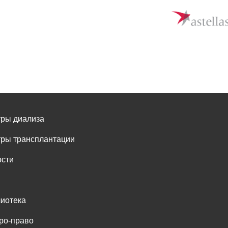
ры диализа
ры трансплантации
сти
иотека
ро-право