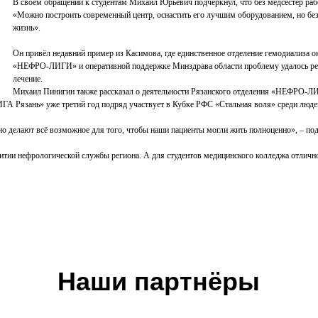
В своём обращении к студентам Михаил Юрьевич подчеркнул, что без медсестёр раб
«Можно построить современный центр, оснастить его лучшим оборудованием, но без 
жизнь».
Он привёл недавний пример из Касимова, где единственное отделение гемодиализа о
«НЕФРО-ЛИГИ» и оперативной поддержке Минздрава области проблему удалось реши
лечение.
Михаил Пинигин также рассказал о деятельности Рязанского отделения «НЕФРО-ЛИГ
А Рязань» уже третий год подряд участвует в Кубке РФС «Стальная воля» среди людей
но делают всё возможное для того, чтобы наши пациенты могли жить полноценно», – по
тии нефрологической службы региона. А для студентов медицинского колледжа отлично
Наши партнёры