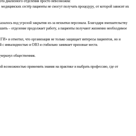
ота диализного отделения просто невозможна:
медицинских сестёр пациенты не смогут получать процедуру, от которой зависит их
казалось под угрозой закрытия из-за нехватки персонала. Благодаря вмешательству
ть – отделение продолжает работу, а пациенты получают жизненно необходимое
И» и отметил, что организация не только защищает интересы пациентов, но и
 с инвалидностью и ОВЗ и стабильно занимает призовые места.
дчеркнул общественник.
й возможностью применить знания на практике и выбрать профессию, где от