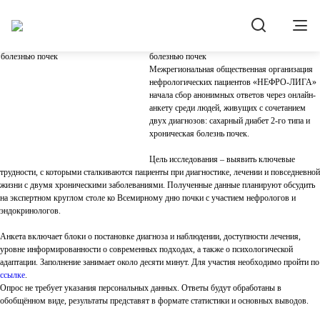
Новости
18.02.2026
«НЕФРО-ЛИГА» проводит анонимный опрос
пациентов с диабетом 2-го типа и хронической
болезнью почек
Межрегиональная общественная организация
нефрологических пациентов «НЕФРО-ЛИГА»
начала сбор анонимных ответов через онлайн-
анкету среди людей, живущих с сочетанием
двух диагнозов: сахарный диабет 2-го типа и
хроническая болезнь почек.
Цель исследования – выявить ключевые
трудности, с которыми сталкиваются пациенты при диагностике, лечении и повседневной
жизни с двумя хроническими заболеваниями. Полученные данные планируют обсудить
на экспертном круглом столе ко Всемирному дню почки с участием нефрологов и
эндокринологов.
Анкета включает блоки о постановке диагноза и наблюдении, доступности лечения,
уровне информированности о современных подходах, а также о психологической
адаптации. Заполнение занимает около десяти минут. Для участия необходимо пройти по
ссылке
.
Опрос не требует указания персональных данных. Ответы будут обработаны в
обобщённом виде, результаты представят в формате статистики и основных выводов.