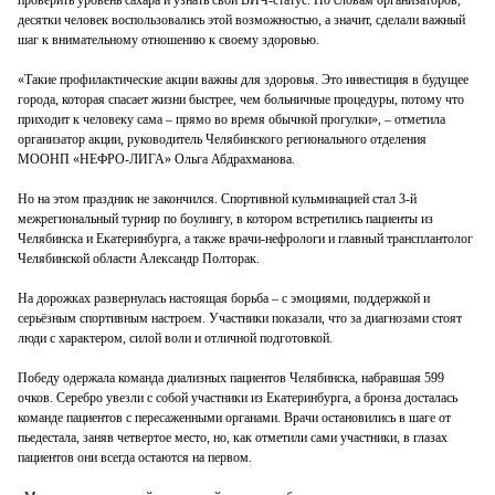
десятки человек воспользовались этой возможностью, а значит, сделали важный
шаг к внимательному отношению к своему здоровью.
«Такие профилактические акции важны для здоровья. Это инвестиция в будущее
города, которая спасает жизни быстрее, чем больничные процедуры, потому что
приходит к человеку сама – прямо во время обычной прогулки», – отметила
организатор акции, руководитель Челябинского регионального отделения
МООНП «НЕФРО-ЛИГА» Ольга Абдрахманова.
Но на этом праздник не закончился. Спортивной кульминацией стал 3-й
межрегиональный турнир по боулингу, в котором встретились пациенты из
Челябинска и Екатеринбурга, а также врачи-нефрологи и главный трансплантолог
Челябинской области Александр Полторак.
На дорожках развернулась настоящая борьба – с эмоциями, поддержкой и
серьёзным спортивным настроем. Участники показали, что за диагнозами стоят
люди с характером, силой воли и отличной подготовкой.
Победу одержала команда диализных пациентов Челябинска, набравшая 599
очков. Серебро увезли с собой участники из Екатеринбурга, а бронза досталась
команде пациентов с пересаженными органами. Врачи остановились в шаге от
пьедестала, заняв четвертое место, но, как отметили сами участники, в глазах
пациентов они всегда остаются на первом.