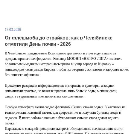
17.03.2026
От флешмоба до страйков: как в Челябинске
отметили День почки - 2026
В Челябинске празднование Всемирного дня почки в этом году вышло за
пределы привычных форматов. Команда МООНП «НЕФРО-ЛИГА» вместе с
волонтерами-медиками отправилась прямо в центр города на Кировку –
пешеходную часть улицы Кирова, чтобы поговорить с жителями о здоровье почек
без лишнего официоза.
Прохожим раздавали информационные материалы и сувениры, а заодно
напоминали простые, но важные правила: пить больше воды, меньше соли,
следить за давлением и не заниматься самолечением.
Особую атмосферу акции создал флешмоб «Выпей стакан воды». Участники не
только делали полезный глоток для здоровья, но и получали бутылку воды в
подарок. В итоге забота о почках в буквальном смысле стала делом одного
глотка.
Параллельно с акцией проходило экспресс-обследование: все желающие могли
проверить уровень сахара и узнать свой ВИЧ-статус. По словам организаторов,