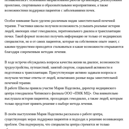
проектами, спортивными и образовательными мероприятиями, а также
возможностями поддержки пациентов с заболеваниями почек.
Особое внимание было уделено различным видам заместительной почечной
терапии. Участники школы получили возможность услышать реальные истории
людей, имеющих опыт гемодиализа, перитонеального диализа и трансплантации
почки. Такой формат позволил получить информацию не только от медицинских
специалистов, но и от самих пациентов, которые на собственном опыте знают, с
какими трудностями приходится сталкиваться и какие возможности открываются
благодаря современным методам лечения.
В ходе встречи обсуждались вопросы качества жизни на диализе, возможности
трудоустройства, путешествий, занятий спортом, социальной активности и
подготовки к трансплантации. Присутствующие активно задавали вопросы и
получали честные ответы от людей, испытавших разные виды заместительной
почечной терапии.
В работе Школы приняла участие Мария Наделяева, директор медицинского
центра гемодиализа Читинского филиала ООО «ПМК МЦ». Она внимательно
выслушала истории пациентов, проходящих гемодиализ, а также людей, которым
только предстоит принять решение о выборе метода лечения.
В своём выступлении Мария Наделяева рассказала о работе центра,
существующих мерах поддержки пациентов и подходах к решению возникающих
проблем. Она подчеркнула, что специалисты центра стремятся не только