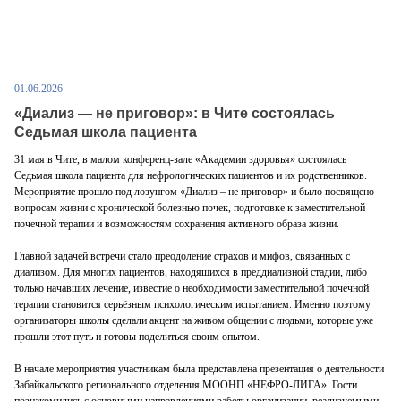
01.06.2026
«Диализ — не приговор»: в Чите состоялась
Седьмая школа пациента
31 мая в Чите, в малом конференц-зале «Академии здоровья» состоялась
Седьмая школа пациента для нефрологических пациентов и их родственников.
Мероприятие прошло под лозунгом «Диализ ‒ не приговор» и было посвящено
вопросам жизни с хронической болезнью почек, подготовке к заместительной
почечной терапии и возможностям сохранения активного образа жизни.
Главной задачей встречи стало преодоление страхов и мифов, связанных с
диализом. Для многих пациентов, находящихся в преддиализной стадии, либо
только начавших лечение, известие о необходимости заместительной почечной
терапии становится серьёзным психологическим испытанием. Именно поэтому
организаторы школы сделали акцент на живом общении с людьми, которые уже
прошли этот путь и готовы поделиться своим опытом.
В начале мероприятия участникам была представлена презентация о деятельности
Забайкальского регионального отделения МООНП «НЕФРО-ЛИГА». Гости
познакомились с основными направлениями работы организации, реализуемыми