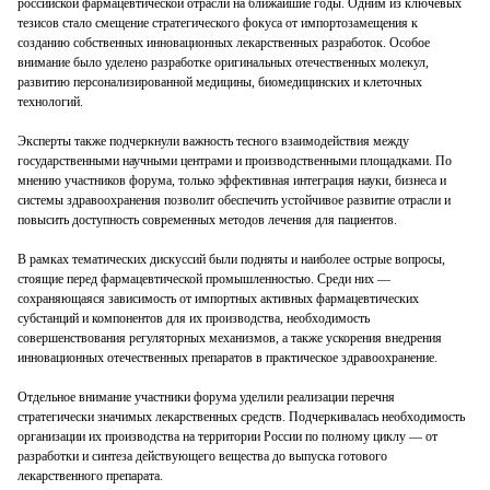
российской фармацевтической отрасли на ближайшие годы. Одним из ключевых
тезисов стало смещение стратегического фокуса от импортозамещения к
созданию собственных инновационных лекарственных разработок. Особое
внимание было уделено разработке оригинальных отечественных молекул,
развитию персонализированной медицины, биомедицинских и клеточных
технологий.
Эксперты также подчеркнули важность тесного взаимодействия между
государственными научными центрами и производственными площадками. По
мнению участников форума, только эффективная интеграция науки, бизнеса и
системы здравоохранения позволит обеспечить устойчивое развитие отрасли и
повысить доступность современных методов лечения для пациентов.
В рамках тематических дискуссий были подняты и наиболее острые вопросы,
стоящие перед фармацевтической промышленностью. Среди них —
сохраняющаяся зависимость от импортных активных фармацевтических
субстанций и компонентов для их производства, необходимость
совершенствования регуляторных механизмов, а также ускорения внедрения
инновационных отечественных препаратов в практическое здравоохранение.
Отдельное внимание участники форума уделили реализации перечня
стратегически значимых лекарственных средств. Подчеркивалась необходимость
организации их производства на территории России по полному циклу — от
разработки и синтеза действующего вещества до выпуска готового
лекарственного препарата.