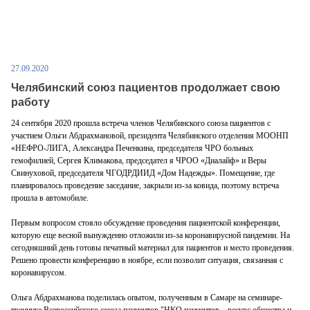
27.09.2020
Челябинский союз пациентов продолжает свою
работу
24 сентября 2020 прошла встреча членов Челябинского союза пациентов с
участием Ольги Абдрахмановой, президента Челябинского отделения МООНП
«НЕФРО-ЛИГА, Александра Печенкина, председателя ЧРО больных
гемофилией, Сергея Климакова, председател я ЧРОО «Диалайф» и Веры
Свинуховой, председателя ЧГОДРДИИД «Дом Надежды». Помещение, где
планировалось проведение заседание, закрыли из-за ковида, поэтому встреча
прошла в автомобиле.
Первым вопросом стояло обсуждение проведения пациентской конференции,
которую еще весной вынужденно отложили из-за коронавирусной пандемии. На
сегодняшний день готовы печатный материал для пациентов и место проведения.
Решено провести конференцию в ноябре, если позволит ситуация, связанная с
коронавирусом.
Ольга Абдрахманова поделилась опытом, полученным в Самаре на семинаре-
тренинге Всероссийского союза пациентов "НКО пациентов – ресурс общества и