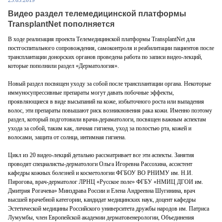
25.03.2019
Видео раздел телемедицинской платформы
TransplantNet пополняется
В ходе реализация проекта Телемедицинской платформы TransplantNet для
постгоспитального сопровождения, самоконтроля и реабилитации пациентов после
трансплантации донорских органов проведена работа по записи видео-лекций,
которые пополнили раздел «Дерматология».
Новый раздел посвящен уходу за собой после трансплантации органа. Некоторые
иммуносупрессивные препараты могут давать побочные эффекты,
проявляющиеся в виде высыпаний на коже, избыточного роста или выпадения
волос, эти препараты повышают риск возникновения рака кожи. Именно поэтому
раздел, который подготовили врачи-дераматологи, посвящен важным аспектам
ухода за собой, таким как, личная гигиена, уход за полостью рта, кожей и
волосами, защита от солнца, интимная гигиена.
Цикл из 20 видео-лекций детально рассматривает все эти аспекты. Занятия
проводят специалисты-дерматологи Ольга Игоревна Рассохина, ассистент
кафедры кожных болезней и косметологии ФГБОУ ВО РНИМУ им. Н.И.
Пирогова, врач-дерматолог ЛРНЦ «Русское поле» ФГБУ «НМИЦ ДГОИ им.
Дмитрия Рогачева» Минздрава России и Елена Андреевна Шугинина, врач
высшей врачебной категории, кандидат медицинских наук, доцент кафедры
Эстетической медицины Российского университета дружбы народов им. Патриса
Лумумбы, член Европейской академии дерматовенерологии, Объединения