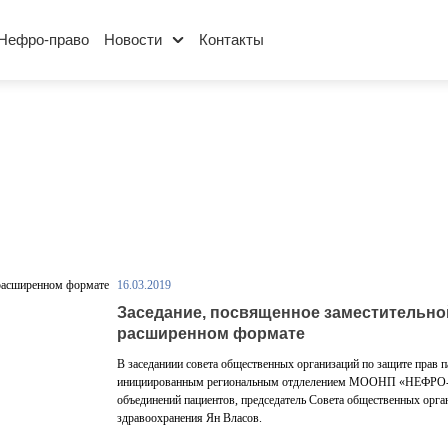
Нефро-право
Новости
Контакты
16.03.2019
Заседание, посвященное заместительной
расширенном формате
В заседаниии совета общественных организаций по защите прав 
инициированным региональным отдлелением МООНП «НЕФРО-ЛИГ
объединений пациентов, председатель Совета общественных орга
здравоохранения
Ян Власов
.