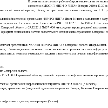
В соответствии с планом работы общественного совета по защит
совместно с МООНП «НЕФРО-ЛИГА»
26 марта 2019 в 13.30
со
стительной почечной терапии, соблюдение прав пациентов и качества проведения ЗПТ. П
ональной общественной организации «НЕФРО-ЛИГА» Игорь Минаев с заявлением о наруш
гарантированная Постановлением Правительства РФ от 10.12.2018 г. № 1506 «О Програм
ва Самарской области от 27.12.2018 №837 «Об утверждении территориальной программы
в Тарифном соглашении в системе обязательного медицинского страхования Самарской об
, – отмечает представитель МООНП «НЕФРО-ЛИГА» в Самарской области
Игорь Минаев
,
зом, с большим дефицитом хватает только на лечение и профилактику анемии (эритропо
зные центры не имеют возможности закупать и применять для лечения и профилактики 
сти,
 по Самарской области,
и ГБУЗ ОКБ Саратовской области, главный специалист по нефрологии министерствам з
ственной организации нефрологических пациентов «НЕФРО-ЛИГА» (г. Москва),
ие, врачи центров ( отделений ) диализа и нефрологии Самары, Тольятти, Сызрани, п
р нефрологии и диализа, конференц-зал (5 этаж)