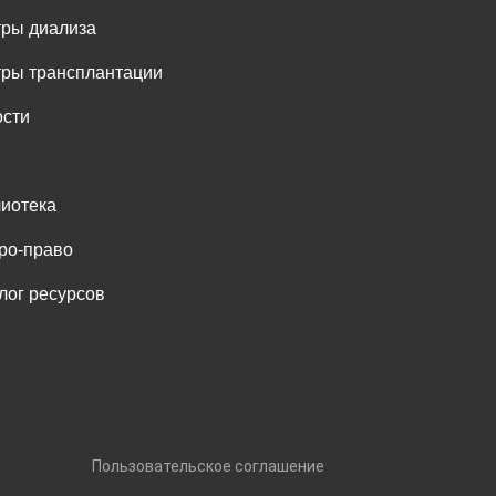
ры диализа
ры трансплантации
сти
иотека
ро-право
лог ресурсов
ваны.
Пользовательское соглашение