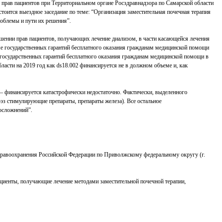
е прав пациентов при Территориальном органе Росздравнадзора по Самарской области
стоится выездное заседание по теме: “Организация заместительная почечная терапия
роблемы и пути их решения”.
ении прав пациентов, получающих лечение диализом, в части касающейся лечения
ме государственных гарантий бесплатного оказания гражданам медицинской помощи
 государственных гарантий бесплатного оказания гражданам медицинской помощи в
ласти на 2019 год как ds18.002 финансируется не в должном объеме и, как
 – финансируется катастрофически недостаточно. Фактически, выделенного
эз стимулирующие препараты, препараты железа). Все остальное
осложнений”.
дравоохранения Российской Федерации по Приволжскому федеральному округу (г.
ациенты, получающие лечение методами заместительной почечной терапии,