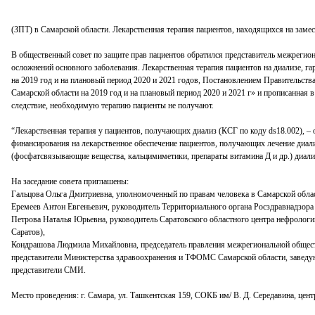
(ЗПТ) в Самарской области. Лекарственная терапия пациентов, находящихся на заме
В общественный совет по защите прав пациентов обратился представитель межреги
осложнений основного заболевания. Лекарственная терапия пациентов на диализе, 
на 2019 год и на плановый период 2020 и 2021 годов, Постановлением Правительст
Самарской области на 2019 год и на плановый период 2020 и 2021 г» и прописанная 
следствие, необходимую терапию пациенты не получают.
“Лекарственная терапия у пациентов, получающих диализ (КСГ по коду ds18.002)
финансирования на лекарственное обеспечение пациентов, получающих лечение диали
(фосфатсвязывающие вещества, кальцимиметики, препараты витамина Д и др.) диали
На заседание совета приглашены:
Гальцова Ольга Дмитриевна
, уполномоченный по правам человека в Самарской обла
Еремеев Антон Евгеньевич
, руководитель Территориального органа Росздравнадзора
Петрова Наталья Юрьевна,
руководитель Саратовского областного центра нефрологи
Саратов),
Кондрашова Людмила Михайловна
, председатель правления межрегиональной обще
представители Министерства здравоохранения и ТФОМС Самарской области, заведующ
представители СМИ.
Место проведения:
г. Самара, ул. Ташкентская 159, СОКБ им/ В. Д. Середавина, цент