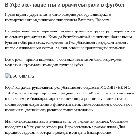
В Уфе экс-пациенты и врачи сыграли в футбол
Право первого удара по мячу было доверено ректору Башкирского
государственного медицинского университета Валентину Павлову.
Непрофессиональные спортсмены показали зрителям острую игру, которая никого
не оставила равнодушным. Команда Республиканской клинической больницы им.
Куватова обыграла своих соперников из Республиканского кардиологического
центра с минимальным счетом 1:0, взяв реванш за прошлогоднее поражение.
Все игроки – врачи и пациенты – после окончания матча были награждены
медалями и грамотами, командам вручены кубки.
Юрий Кандалов, руководитель республиканского отделения МООНП «НЕФРО-
ЛИГА», организатор спортивного праздника, сказал: «Игра стала положительным
показателем реабилитации пациентов после операционного вмешательства, они
словно обрели новую жизнь и физические силы. Такие состязания способствуют,
несомненно, дальнейшему развитию трансплантологии».
Матч сопровождался выступлением артистов, песнями и танцами. Состязание
проводится в Уфе уже во второй раз. Игра состоялась в рамках акции «Дни
народного здоровья», которая проходит в эти дни в Башкортостане.