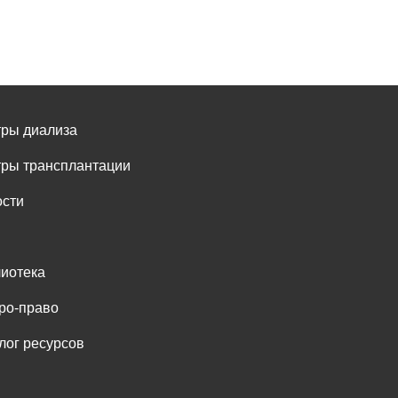
ры диализа
ры трансплантации
сти
иотека
ро-право
лог ресурсов