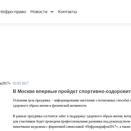
Нефро-право
Новости
Контакты
03.03.2017
В Москве впервые пройдет спортивно-оздоров
Основная цель праздника − информирование населения о возможных способах 
здорового образа жизни и физической активности.
В рамках праздника состоится забег в поддержку здорового образа жизни, кото
для участников будет проведена профессиональная разминка под руководством 
памятными медалями с фирменной символикой «Нефромарафон2017», а также п