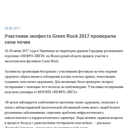
28.06.2017
Участники экофеста Green Rock 2017 проверили
свои почки
16-18 июня 2017 года в Череповце на территории деревни Городище региональное
отделение «НЕФРО-ЛИГИ» по Вологодской области приняло участие в
экологическом фестивале Green Rock.
Активисты организации беседовали с участниками фестиваля на тему ведения
здорового образа жизни и соблюдения восьми золотых правил, помогающих
сохранить свои почки здоровыми. Для желающих было проведено экспресс
тестирование с помощью тест-полосок на альбуминурию. Участники тестирования
получили сувениры от МООНП «НЕФРО-ЛИГА».
«В целом наблюдается озабоченность населения своим здоровьем, поскольку в
связи с неблагоприятной экологической обстановкой очень много людей болеют
различными заболеваниями, серьезные проблемы нефрологического,
онкологического и кардиологического характера. Люди активно задавали вопросы
в процессе бесед и с удовольствием тестировали свои почки», − рассказал
Дмитрий Стерлягов, организатор просветительской акции.