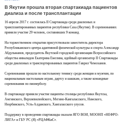
В Якутии прошла вторая спартакиада пациентов
диализа и после трансплантации
16 апреля 2017 г. состоялась II Спартакиада среди диализных и
трансплантированных пациентов республики Саха (Якутия). В соревнованиях
приняли участие 29 человек, составивших 9 команд.
На торжественном открытии присутствовали заместитель директора
Республиканского центра адаптивной физической культуры и спорта Александр
Абдульманов, председатель Якутской городской организации Всероссийского
общества инвалидов Екатерина Емелина, идейный организатор II Cпартакиады
среди диализных и транспортированных пациентов Гаврил Чемоханов.
Соревнования прошли по настольному теннису среди женщин и мужчин, по
национальным настольным играм, дартсу и шашкам, а также командные
соревнования по пионерболу.
В спартакиаде приняли участие пациенты столицы республики Якутска,
Амгинского, Верхневилюйского, Мегино-Кангаласского, Намского,
Нюрбинского, Усть-Алданского, Хангаласского улусов.
Поддержку в проведении спартакиады оказали ЯГО ВОИ, МООНП «НЕФРО-
ЛИГА» и ГБУ РС (Я) «РЦАФКиС».