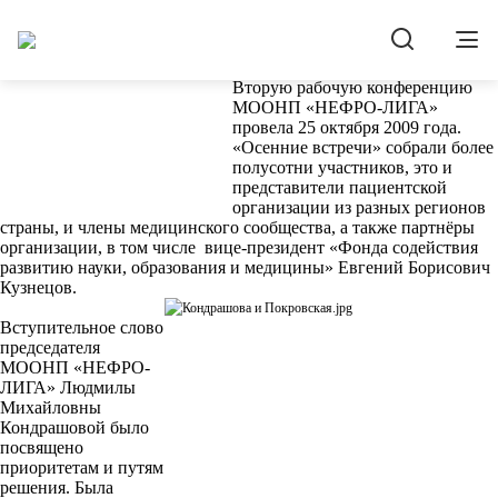
Новости
28.10.2009
Вторая рабочая конференция "Осенние
встречи"
Вторую рабочую конференцию
МООНП «НЕФРО-ЛИГА»
провела 25 октября 2009 года.
«Осенние встречи» собрали более
полусотни участников, это и
представители пациентской
организации из разных регионов
страны, и члены медицинского сообщества, а также партнёры
организации, в том числе
вице-президент «Фонда содействия
развитию науки, образования и медицины» Евгений Борисович
Кузнецов.
Вступительное слово
председателя
МООНП «НЕФРО-
ЛИГА» Людмилы
Михайловны
Кондрашовой было
посвящено
приоритетам и путям
решения. Была