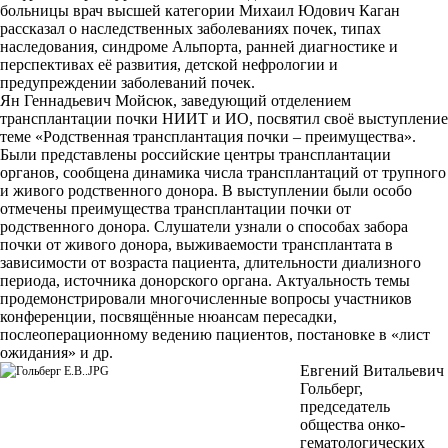
больницы врач высшей категории
Михаил Юдович Каган
рассказал о наследственных заболеваниях почек, типах
наследования, синдроме Альпорта, ранней диагностике и
перспективах её развития, детской нефрологии и
предупреждении заболеваний почек.
Ян Геннадьевич Мойсюк, заведующий отделением
трансплантации почки НИИТ и ИО, посвятил своё выступление
теме «Родственная трансплантация почки – преимущества».
Были представлены российские центры трансплантации
органов, сообщена динамика числа трансплантаций от трупного
и живого родственного донора. В выступлении были особо
отмечены преимущества трансплантации почки от
родственного донора. Слушатели узнали о способах забора
почки от живого донора, выживаемости трансплантата в
зависимости от возраста пациента, длительности диализного
периода, источника донорского органа. Актуальность темы
продемонстрировали многочисленные вопросы участников
конференции, посвящённые нюансам пересадки,
послеоперационному ведению пациентов, постановке в «лист
ожидания» и др.
Евгений Витальевич
Гольберг,
председатель
общества онко-
гематологических