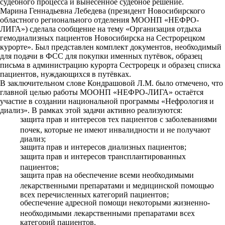
судебного процесса и вынесенное судебное решение.
Марина Геннадьевна Лебедева (президент Новосибирского
областного регионального отделения МООНП «НЕФРО-
ЛИГА») сделала сообщение на тему «Организация отдыха
гемодиализных пациентов Новосибирска на Сестрорецком
курорте». Был представлен комплект документов, необходимый
для подачи в ФСС для покупки именных путёвок, образец
письма в администрацию курорта Сестрорецк и образец списка
пациентов, нуждающихся в путёвках.
В заключительном слове Кондрашовой Л.М. было отмечено, что
главной целью работы МООНП «НЕФРО-ЛИГА» остаётся
участие в создании национальной программы «
Нефрология и
диализ
». В рамках этой задачи активно реализуются:
защита прав и интересов тех пациентов с заболеваниями
почек, которые не имеют инвалидности и не получают
диализ;
защита прав и интересов диализных пациентов;
защита прав и интересов трансплантированных
пациентов;
защита прав на обеспечение всеми необходимыми
лекарственными препаратами и медицинской помощью
всех перечисленных категорий пациентов;
обеспечение адресной помощи некоторыми жизненно-
необходимыми лекарственными препаратами всех
категорий пациентов.