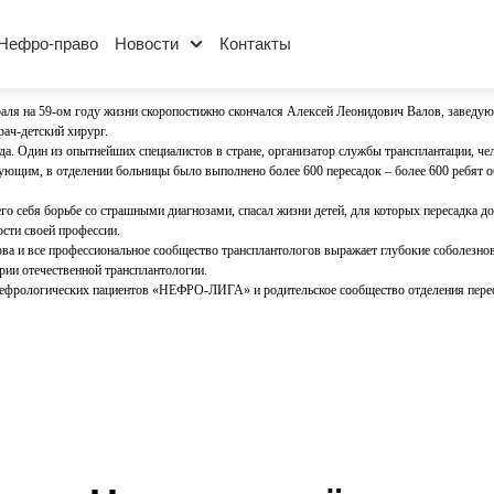
Нефро-право
Новости
Контакты
аля на 59-ом году жизни скоропостижно скончался Алексей Леонидович Валов, заведую
рач-детский хирург.
а. Один из опытнейших специалистов в стране, организатор службы трансплантации, чел
ующим, в отделении больницы было выполнено более 600 пересадок – более 600 ребят о
о себя борьбе со страшными диагнозами, спасал жизни детей, для которых пересадка до
ости своей профессии.
 и все профессиональное сообщество трансплантологов выражает глубокие соболезнов
ории отечественной трансплантологии.
ефрологических пациентов «НЕФРО-ЛИГА» и родительское сообщество отделения переса