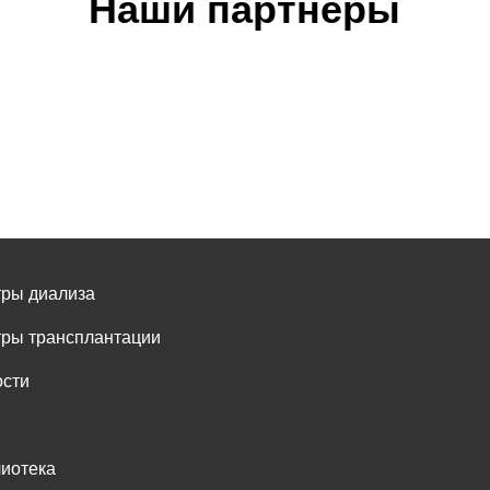
Наши партнёры
ры диализа
ры трансплантации
сти
иотека