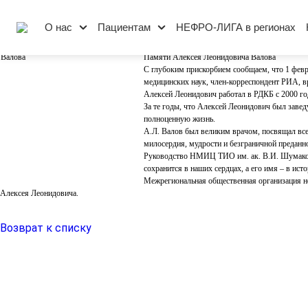
Новости
О нас
Пациентам
НЕФРО-ЛИГА в регионах
01.02.2021
Памяти Алексея Леонидовича Валова
С глубоким прискорбием сообщаем, что 1 февр
медицинских наук, член-корреспондент РИА, в
Алексей Леонидович работал в РДКБ с 2000 год
За те годы, что Алексей Леонидович был завед
полноценную жизнь.
А.Л. Валов был великим врачом, посвящал всег
милосердия, мудрости и безграничной преданн
Руководство НМИЦ ТИО им. ак. В.И. Шумакова
сохранится в наших сердцах, а его имя – в ист
Межрегиональная общественная организация н
Алексея Леонидовича.
Возврат к списку