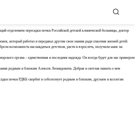
щий отделением пересадки почки Российской детской клинической больницы, доктор
овек, который работал и передавал другим свои знания ради спасения жизней детей.
брели возможность наслаждаться детством, расти и взрослеть, получили шанс на
норского органа – единственная и последняя надежда. Он всегда будет для нас примером
ания родным и близким Алексея Леонидовича. Добрая и светлая память о нем
дки почки РДКБ скорбит и соболезнует родным и близким, друзьям и коллегам