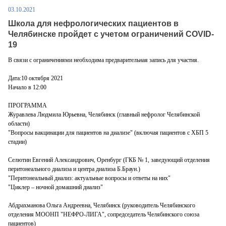
03.10.2021
Школа для нефрологических пациентов в
Челябинске пройдет с учетом ограничений COVID-
19
В связи с ограничениями необходима предварительная запись для участия.
Дата:10 октября 2021
Начало в 12:00
ПРОГРАММА
Журавлева Людмила Юрьевна, Челябинск (главный нефролог Челябинской
области)
"Вопросы вакцинации для пациентов на диализе" (включая пациентов с ХБП 5
стадии)
Селютин Евгений Александрович, Оренбург (ГКБ № 1, заведующий отделения
перитонеального диализа и центра диализа Б.Браун.)
"Перитонеальный диализ: актуальные вопросы и ответы на них"
"Циклер ‒ ночной домашний диализ"
Абдрахманова Ольга Андреевна, Челябинск (руководитель Челябинского
отделения МООНП "НЕФРО-ЛИГА", сопредседатель Челябинского союза
пациентов)