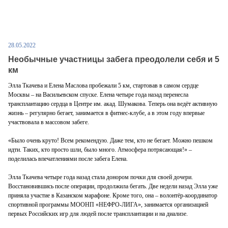
28.05.2022
Необычные участницы забега преодолели себя и 5
км
Элла Ткачева и Елена Маслова пробежали 5 км, стартовав в самом сердце
Москвы ‒ на Васильевском спуске. Елена четыре года назад перенесла
трансплантацию сердца в Центре им. акад. Шумакова. Теперь она ведёт активную
жизнь ‒ регулярно бегает, занимается в фитнес-клубе, а в этом году впервые
участвовала в массовом забеге.
«Было очень круто! Всем рекомендую. Даже тем, кто не бегает. Можно пешком
идти. Таких, кто просто шли, было много. Атмосфера потрясающая!» ‒
поделилась впечатлениями после забега Елена.
Элла Ткачева четыре года назад стала донором почки для своей дочери.
Восстановившись после операции, продолжила бегать. Две недели назад Элла уже
приняла участие в Казанском марафоне. Кроме того, она ‒ волонтёр-координатор
спортивной программы МООНП «НЕФРО-ЛИГА», занимается организацией
первых Российских игр для людей после трансплантации и на диализе.