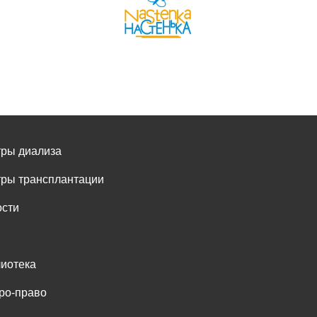
ры диализа
ры трансплантации
сти
иотека
ро-право