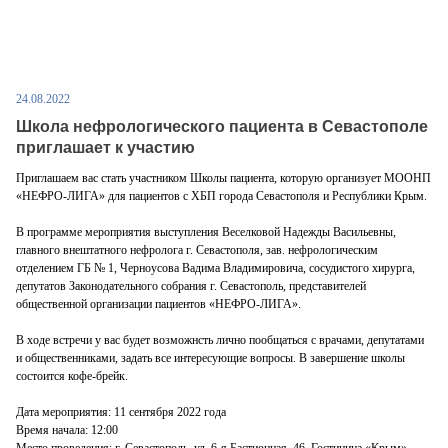
24.08.2022
Школа нефрологического пациента в Севастополе
приглашает к участию
Приглашаем вас стать участником Школы пациента, которую организует МООНП
«НЕФРО-ЛИГА» для пациентов с ХБП города Севастополя и Республики Крым.
В программе мероприятия выступления Веселковой Надежды Васильевны,
главного внештатного нефролога г. Севастополя, зав. нефрологическим
отделением ГБ № 1, Черноусова Вадима Владимировича, сосудистого хирурга,
депутатов Законодательного собрания г. Севастополь, представителей
общественной организации пациентов «НЕФРО-ЛИГА».
В ходе встречи у вас будет возможнсть лично пообщаться с врачами, депутатами
и общественниками, задать все интересующие вопросы. В завершение школы
состоится кофе-брейк.
Дата мероприятия
: 11 сентября 2022 года
Время начала
: 12:00
Место проведения
: г. Севастополь, ул. 6-я Бастионная, 46. Гостиница «Крым»,