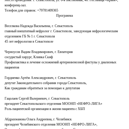
конференц-зал.
Телефон для справок
: +79781409365
Программа
Веселкова Надежда Васильевна, г. Севастополь
главный внештатный нефролог г. Севастополя, заведующая нефрологическим
отделением ГБ № 1 г. Севастополя
45 лет нефрологии в Севастополе
Черноусов Вадим Владимирович, г. Евпатория
сосудистый хирург, Клинка Скиф
Профилактика и лечение осложнений артериовенозной фистулы у диализных
пациентов
Гордиенко Артём Александрович, г. Севастополь
депутат Законодательного собрания города Севастополь,
К
ак гражданам обратиться за помощью к депутатам
Гацолаев Сергей Валериевич, г. Севастополь
президент Севастопольского отделения МООНП «НЕФРО-ЛИГА»
Роль пациентской организации в жизни пациента с ХБП
Абдрахманова Ольга Андреевна, г. Челябинск
президент Челябинского отделения МООНП «НЕФРО-ЛИГА»,