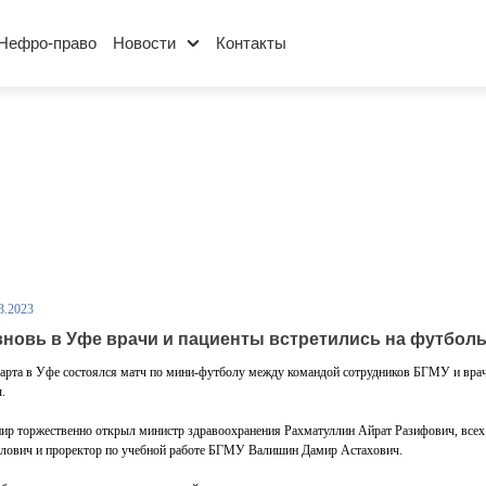
Нефро-право
Новости
Контакты
3.2023
вновь в Уфе врачи и пациенты встретились на футбол
арта в Уфе состоялся матч по мини-футболу между командой сотрудников БГМУ и враче
.
ир торжественно открыл министр здравоохранения Рахматуллин Айрат Разифович, всех
лович и проректор по учебной работе БГМУ Валишин Дамир Астахович.