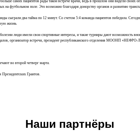
больше самих пациентов рады такой встрече врачи, ведь в прошлом они видели своих оп
ых на футбольном поле. Это возможно благодаря донорству органов и развитию транспл
нды сыграли два тайма по 12 минут. Со счетом 5:4 команда пациентов победила. Сегодн
вую жизнь.
болезни люди имели свои спортивные интересы, и такие турниры дают возможность вно
далов, организатор встречи, президент республиканского отделения МООНП «НЕФРО-
чают во второй четверг марта.
м Президентских Грантов.
Наши партнёры