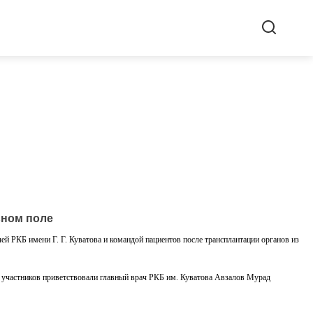
ьном поле
й РКБ имени Г. Г. Куватова и командой пациентов после трансплантации органов из
 участников приветствовали главный врач РКБ им. Куватова Авзалов Мурад