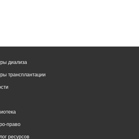
ры диализа
ры трансплантации
сти
иотека
ро-право
лог ресурсов