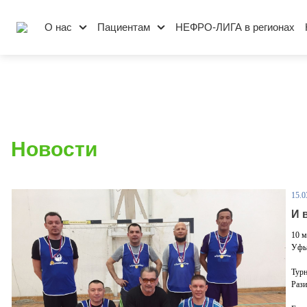
О нас
Пациентам
НЕФРО-ЛИГА в регионах
Новости
15.0
И 
10 м
Уфы
Турн
Рази