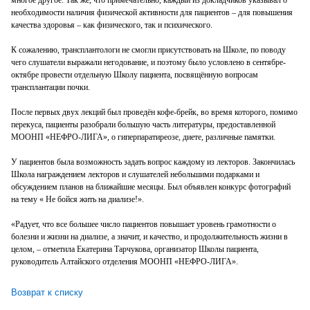
необходимости наличия физической активности для пациентов ‒ для повышения
качества здоровья ‒ как физического, так и психического.
К сожалению, трансплантологи не смогли присутствовать на Школе, по поводу
чего слушатели выражали негодование, и поэтому было условлено в сентябре-
октябре провести отдельную Школу пациента, посвящённую вопросам
трансплантации почки.
После первых двух лекций был проведён кофе-брейк, во время которого, помимо
перекуса, пациенты разобрали большую часть литературы, предоставленной
МООНП «НЕФРО-ЛИГА», о гиперпаратиреозе, диете, различные памятки.
У пациентов была возможность задать вопрос каждому из лекторов. Закончилась
Школа награждением лекторов и слушателей небольшими подарками и
обсуждением планов на ближайшие месяцы. Был объявлен конкурс фотографий
на тему « Не бойся жить на диализе!».
«Радует, что все большее число пациентов повышает уровень грамотности о
болезни и жизни на диализе, а значит, и качество, и продолжительность жизни в
целом, ‒ отметила Екатерина Тарчукова, организатор Школы пациента,
руководитель Алтайского отделения МООНП «НЕФРО-ЛИГА».
Возврат к списку