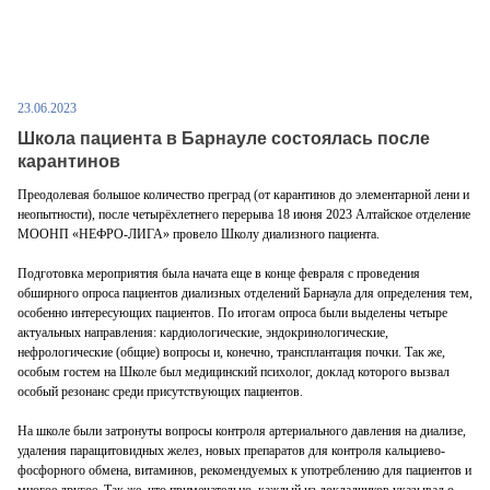
23.06.2023
Школа пациента в Барнауле состоялась после
карантинов
Преодолевая большое количество преград (от карантинов до элементарной лени и
неопытности), после четырёхлетнего перерыва 18 июня 2023 Алтайское отделение
МООНП «НЕФРО-ЛИГА» провело Школу диализного пациента.
Подготовка мероприятия была начата еще в конце февраля с проведения
обширного опроса пациентов диализных отделений Барнаула для определения тем,
особенно интересующих пациентов. По итогам опроса были выделены четыре
актуальных направления: кардиологические, эндокринологические,
нефрологические (общие) вопросы и, конечно, трансплантация почки. Так же,
особым гостем на Школе был медицинский психолог, доклад которого вызвал
особый резонанс среди присутствующих пациентов.
На школе были затронуты вопросы контроля артериального давления на диализе,
удаления паращитовидных желез, новых препаратов для контроля кальциево-
фосфорного обмена, витаминов, рекомендуемых к употреблению для пациентов и
многое другое. Так же, что примечательно, каждый из докладчиков указывал о