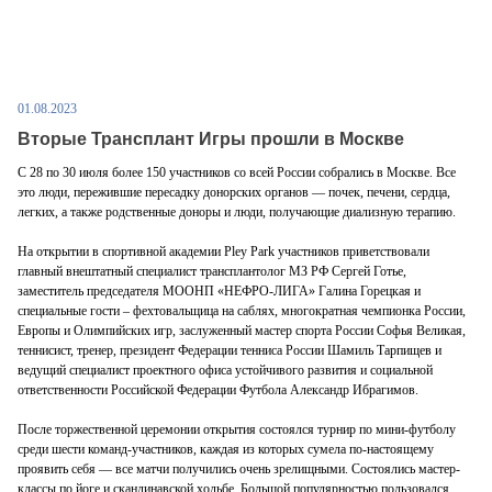
01.08.2023
Вторые Трансплант Игры прошли в Москве
С 28 по 30 июля более 150 участников со всей России собрались в Москве. Все
это люди, пережившие пересадку донорских органов — почек, печени, сердца,
легких, а также родственные доноры и люди, получающие диализную терапию.
На открытии в спортивной академии Pley Park участников приветствовали
главный внештатный специалист трансплантолог МЗ РФ Сергей Готье,
заместитель председателя МООНП «НЕФРО-ЛИГА» Галина Горецкая и
специальные гости ‒ фехтовальщица на саблях, многократная чемпионка России,
Европы и Олимпийских игр, заслуженный мастер спорта России Софья Великая,
теннисист, тренер, президент Федерации тенниса России Шамиль Тарпищев и
ведущий специалист проектного офиса устойчивого развития и социальной
ответственности Российской Федерации Футбола Александр Ибрагимов.
После торжественной церемонии открытия состоялся турнир по мини-футболу
среди шести команд-участников, каждая из которых сумела по-настоящему
проявить себя — все матчи получились очень зрелищными. Состоялись мастер-
классы по йоге и скандинавской ходьбе. Большой популярностью пользовался