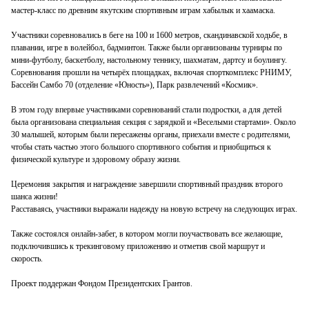
мастер-класс по древним якутским спортивным играм хабылык и хаамаска.
Участники соревновались в беге на 100 и 1600 метров, скандинавской ходьбе, в
плавании, игре в волейбол, бадминтон. Также были организованы турниры по
мини-футболу, баскетболу, настольному теннису, шахматам, дартсу и боулингу.
Соревнования прошли на четырёх площадках, включая спорткомплекс РНИМУ,
Бассейн Самбо 70 (отделение «Юность»), Парк развлечений «Космик».
В этом году впервые участниками соревнований стали подростки, а для детей
была организована специальная секция с зарядкой и «Веселыми стартами». Около
30 малышей, которым были пересажены органы, приехали вместе с родителями,
чтобы стать частью этого большого спортивного события и приобщиться к
физической культуре и здоровому образу жизни.
Церемония закрытия и награждение завершили спортивный праздник второго
шанса жизни!
Расставаясь, участники выражали надежду на новую встречу на следующих играх.
Также состоялся онлайн-забег, в котором могли поучаствовать все желающие,
подключившись к трекинговому приложению и отметив свой маршрут и
скорость.
Проект поддержан Фондом Президентских Грантов.