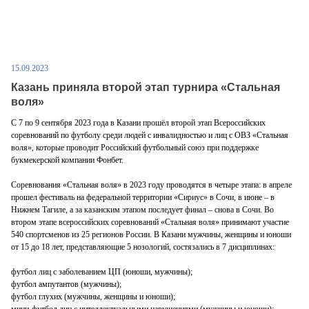
15.09.2023
Казань приняла второй этап турнира «Стальная
воля»
С 7 по 9 сентября 2023 года в Казани прошёл второй этап Всероссийских
соревнований по футболу среди людей с инвалидностью и лиц с ОВЗ «Стальная
воля», которые проводит Российский футбольный союз при поддержке
букмекерской компании Фонбет.
Соревнования «Стальная воля» в 2023 году проводятся в четыре этапа: в апреле
прошел фестиваль на федеральной территории «Сириус» в Сочи, в июне – в
Нижнем Тагиле, а за казанским этапом последует финал – снова в Сочи. Во
втором этапе всероссийских соревнований «Стальная воля» принимают участие
540 спортсменов из 25 регионов России. В Казани мужчины, женщины и юноши
от 15 до 18 лет, представляющие 5 нозологий, состязались в 7 дисциплинах:
футбол лиц с заболеванием ЦП (юноши, мужчины);
футбол ампутантов (мужчины);
футбол глухих (мужчины, женщины и юноши);
мини-футбол лиц с интеллектуальными нарушениями (мужчины и юноши);