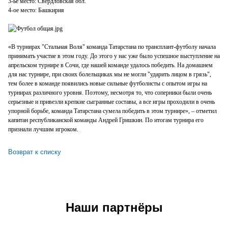
3-ье место: Свердловская обл.
4-ое место: Башкирия
«В турнирах "Стальная Воля" команда Татарстана по трансплант-футболу начала
принимать участие в этом году. До этого у нас уже было успешное выступление на
апрельском турнире в Сочи, где нашей команде удалось победить. На домашнем
для нас турнире, при своих болельщиках мы не могли "ударить лицом в грязь",
тем более в команде появились новые сильные футболисты с опытом игры на
турнирах различного уровня. Поэтому, несмотря то, что соперники были очень
серьезные и привезли крепкие сыгранные составы, а все игры проходили в очень
упорной борьбе, команда Татарстана сумела победить в этом турнире», – отметил
капитан республиканской команды Андрей Гришкин. По итогам турнира его
признали лучшим игроком.
Возврат к списку
Наши партнёры