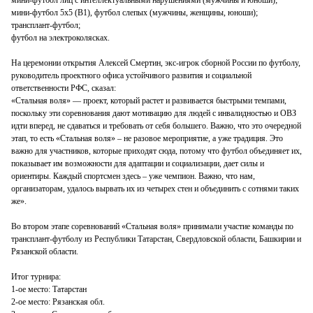
мини-футбол 5х5 (В1), футбол слепых (мужчины, женщины, юноши);
трансплант-футбол;
футбол на электроколясках.
На церемонии открытия Алексей Смертин, экс-игрок сборной России по футболу,
руководитель проектного офиса устойчивого развития и социальной
ответственности РФС, сказал:
«Стальная воля» — проект, который растет и развивается быстрыми темпами,
поскольку эти соревнования дают мотивацию для людей с инвалидностью и ОВЗ
идти вперед, не сдаваться и требовать от себя большего. Важно, что это очередной
этап, то есть «Стальная воля» – не разовое мероприятие, а уже традиция. Это
важно для участников, которые приходят сюда, потому что футбол объединяет их,
показывает им возможности для адаптации и социализации, дает силы и
ориентиры. Каждый спортсмен здесь – уже чемпион. Важно, что нам,
организаторам, удалось вырвать их из четырех стен и объединить с сотнями таких
же».
Во втором этапе соревнований «Стальная воля» принимали участие команды по
трансплант-футболу из Республики Татарстан, Свердловской области, Башкирии и
Рязанской области.
Итог турнира:
1-ое место: Татарстан
2-ое место: Рязанская обл.