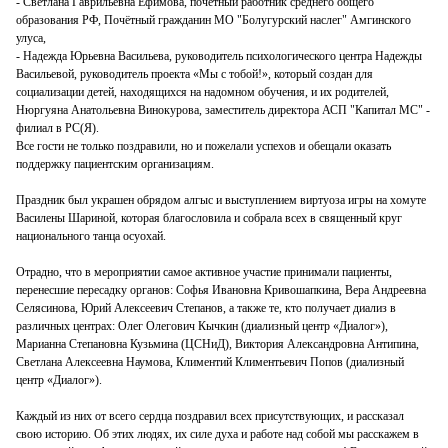
- Светлана Гаврильевна Ефимова, почетный работник среднего общего
образования РФ, Почётный гражданин МО "Болугурский наслег" Амгинского
улуса,
- Надежда Юрьевна Васильева, руководитель психологического центра Надежды
Васильевой, руководитель проекта «Мы с тобой!», который создан для
социализации детей, находящихся на надомном обучения, и их родителей,
Нюргуяна Анатольевна Винокурова, заместитель директора АСП "Капитал МС" -
филиал в РС(Я).
Все гости не только поздравили, но и пожелали успехов и обещали оказать
поддержку пациентским организациям.
Праздник был украшен обрядом алгыс и выступлением виртуоза игры на хомуте
Василены Шариной, которая благословила и собрала всех в священный круг
национального танца осуохай.
Отрадно, что в мероприятии самое активное участие принимали пациенты,
перенесшие пересадку органов: Софья Ивановна Кривошапкина, Вера Андреевна
Селясинова, Юрий Алексеевич Степанов, а также те, кто получает диализ в
различных центрах: Олег Олегович Кычкин (диализный центр «Диалог»),
Марианна Степановна Кузьмина (ЦСНиД), Виктория Александровна Антипина,
Светлана Алексеевна Наумова, Климентий Климентьевич Попов (диализный
центр «Диалог»).
Каждый из них от всего сердца поздравил всех присутствующих, и рассказал
свою историю. Об этих людях, их силе духа и работе над собой мы расскажем в