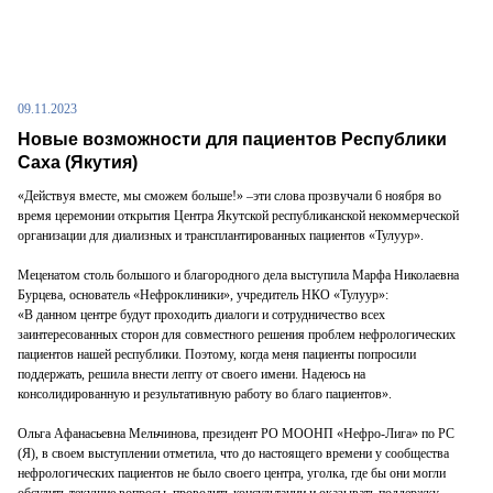
09.11.2023
Новые возможности для пациентов Республики
Саха (Якутия)
«Действуя вместе, мы сможем больше!» ‒эти слова прозвучали 6 ноября во
время церемонии открытия Центра Якутской республиканской некоммерческой
организации для диализных и трансплантированных пациентов «Тулуур».
Меценатом столь большого и благородного дела выступила Марфа Николаевна
Бурцева, основатель «Нефроклиники», учредитель НКО «Тулуур»:
«В данном центре будут проходить диалоги и сотрудничество всех
заинтересованных сторон для совместного решения проблем нефрологических
пациентов нашей республики. Поэтому, когда меня пациенты попросили
поддержать, решила внести лепту от своего имени. Надеюсь на
консолидированную и результативную работу во благо пациентов».
Ольга Афанасьевна Мельчинова, президент РО МООНП «Нефро-Лига» по РС
(Я), в своем выступлении отметила, что до настоящего времени у сообщества
нефрологических пациентов не было своего центра, уголка, где бы они могли
обсудить текущие вопросы, проводить консультации и оказывать поддержку