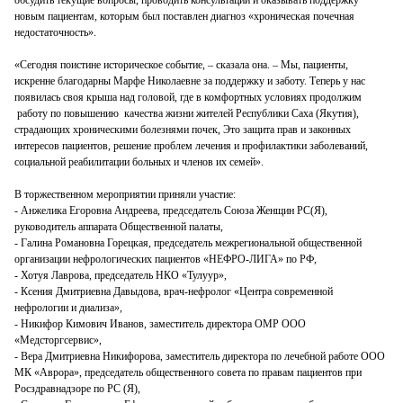
новым пациентам, которым был поставлен диагноз «хроническая почечная
недостаточность».
«Сегодня поистине историческое событие, ‒ сказала она. ‒ Мы, пациенты,
искренне благодарны Марфе Николаевне за поддержку и заботу. Теперь у нас
появилась своя крыша над головой, где в комфортных условиях продолжим
работу по повышению качества жизни жителей Республики Саха (Якутия),
страдающих хроническими болезнями почек, Это защита прав и законных
интересов пациентов, решение проблем лечения и профилактики заболеваний,
социальной реабилитации больных и членов их семей».
В торжественном мероприятии приняли участие:
- Анжелика Егоровна Андреева, председатель Союза Женщин РС(Я),
руководитель аппарата Общественной палаты,
- Галина Романовна Горецкая, председатель межрегиональной общественной
организации нефрологических пациентов «НЕФРО-ЛИГА» по РФ,
- Хотуя Лаврова, председатель НКО «Тулуур»,
- Ксения Дмитриевна Давыдова, врач-нефролог «Центра современной
нефрологии и диализа»,
- Никифор Кимович Иванов, заместитель директора ОМР ООО
«Медсторгсервис»,
- Вера Дмитриевна Никифорова, заместитель директора по лечебной работе ООО
МК «Аврора», председатель общественного совета по правам пациентов при
Росздравнадзоре по РС (Я),