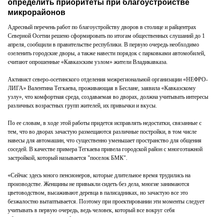
определить приоритеты при благоустройстве
микрорайонов
Адресный перечень работ по благоустройству дворов в столице и райцентрах
Северной Осетии решено сформировать по итогам общественных слушаний до 1
апреля, сообщили в правительстве республики. В первую очередь необходимо
озеленить городские дворы, а также навести порядок с парковками автомобилей,
считают опрошенные «Кавказским узлом» жители Владикавказа.
Активист северо-осетинского отделения межрегиональной организации «НЕФРО-
ЛИГА» Валентина Тегкаева, проживающая в Беслане, заявила «Кавказскому
узлу», что комфортная среда, создаваемая во дворах, должна учитывать интересы
различных возрастных групп жителей, их привычки и вкусы.
По ее словам, в ходе этой работы придется исправлять недостатки, связанные с
тем, что во дворах зачастую размещаются различные постройки, в том числе
навесы для автомашин, что существенно уменьшает пространство для общения
соседей. В качестве примера Тегкаева привела городской район с многоэтажной
застройкой, который называется "поселок БМК".
«Сейчас здесь много пенсионеров, которые длительное время трудились на
производстве. Женщины не привыкли сидеть без дела, многие занимаются
цветоводством, высаживают деревца в палисадниках, но зачастую все это
безжалостно вытаптывается. Поэтому при проектировании эти моменты следует
учитывать в первую очередь, ведь человек, который все вокруг себя