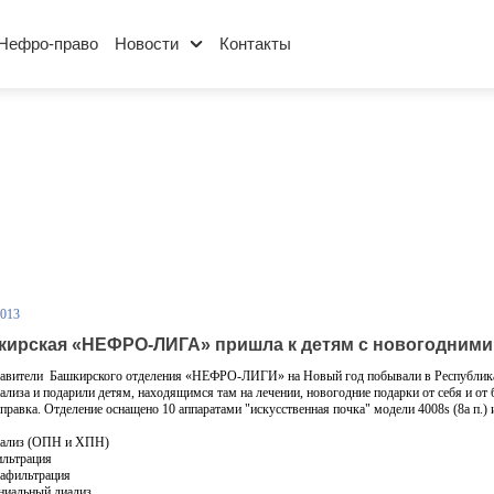
Нефро-право
Новости
Контакты
2013
кирская «НЕФРО-ЛИГА» пришла к детям с новогодними
авители Башкирского отделения «НЕФРО-ЛИГИ» на Новый год побывали в Республиканс
ализа и подарили детям, находящимся там на лечении, новогодние подарки от себя и от
правка.
Отделение оснащено 10 аппаратами "искусственная почка" модели 4008s (8а п.) и 
иализ (ОПН и ХПН)
льтрация
афильтрация
ниальный диализ