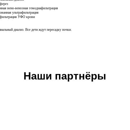
ферез
нная вено-венозная гемодиафильтрация
ованная ультрафильтрация
фильтрация УФО крови
иальный диализ. Все дети ждут пересадку почки.
Наши партнёры