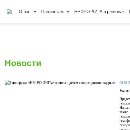
О нас
Пациентам
НЕФРО-ЛИГА в регионах
Новости
09.01.
Баш
Предст
гемоди
Наша с
также
гемод
гемофи
гемоди
перито