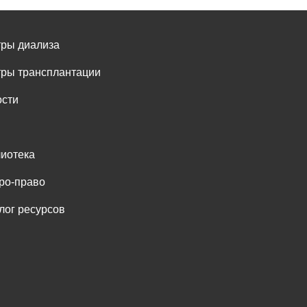
ры диализа
ры трансплантации
сти
иотека
ро-право
лог ресурсов