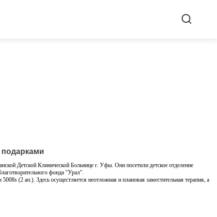
 подарками
кой Детской Клинической Больнице г. Уфы. Они посетили детское отделение
 благотворительного фонда "Урал".
5008s (2 ап.). Здесь осущестляется неотложная и плановая заместительная терапия, а