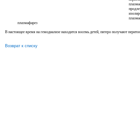
плазма
продле
изолир
плазма
плазмафарез
В настоящее время на гемодиализе находится восемь детей, пятеро получают перитон
Возврат к списку