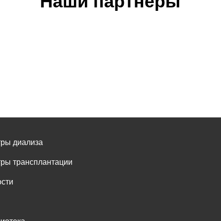
Наши партнёры
ры диализа
ры трансплантации
сти