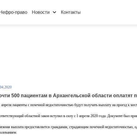
Нефро-право
Новости
Контакты
.04.2020
очти 500 пациентам в Архангельской области оплатят 
1 апреля пациенты с почечной недостаточностью будут получать выплату на проезд к ме
ответствующий областной закон вступил в силу с 1 апреля 2020 года. Документ был прин
нежная выплата предоставляется гражданам, страдающим почечной недостаточностью, од
болеванием.